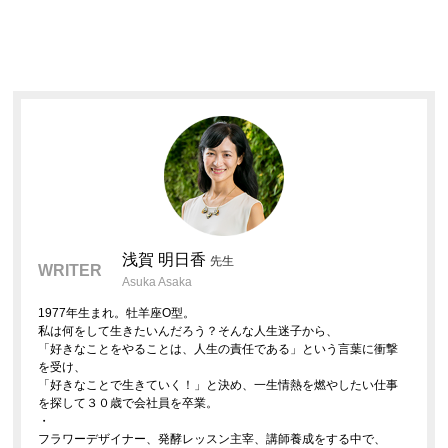
浅賀 明日香
先生
WRITER
Asuka Asaka
1977年生まれ。牡羊座O型。
私は何をして生きたいんだろう？そんな人生迷子から、
「好きなことをやることは、人生の責任である」という言葉に衝撃
を受け、
「好きなことで生きていく！」と決め、一生情熱を燃やしたい仕事
を探して３０歳で会社員を卒業。
・
フラワーデザイナー、発酵レッスン主宰、講師養成をする中で、