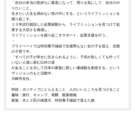
「自分の本当の気持ちに素直になって、周りを気にして、自分のや
りたいこと、
生きたい人生を諦めない世の中にする」というライフミッションを
掘り起こす。
１０年試行錯誤した起業経験から、ライフミッションを見つけて起
業する大切さを痛感し、
ライフミッションを掘り起こすサポート、起業支援を行う。
・
プライベートでは特別養子縁組で生後間もない女の子を迎え、念願
の子育て中。
「すべての子が幸せに生きられるように。子供が欲しくても叶って
いない人達に産む以外の道
があることを示して日本の家族に新しい価値観を創造する」という
ヴィジョンのもと活動中。
川崎市在住。
・
特技：ポジティブにとらえること、人のいいところを見つけること
趣味：旅行、キャンプ、発酵、観葉植物
家族：夫と２匹の保護犬、特別養子縁組で迎えた娘