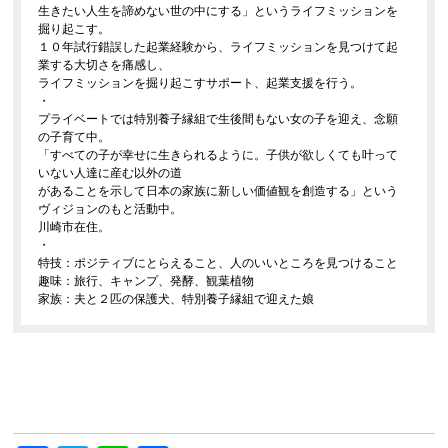
生きたい人生を諦めない世の中にする」というライフミッションを
掘り起こす。
１０年試行錯誤した起業経験から、ライフミッションを見つけて起
業する大切さを痛感し、
ライフミッションを掘り起こすサポート、起業支援を行う。
・
プライベートでは特別養子縁組で生後間もない女の子を迎え、念願
の子育て中。
「すべての子が幸せに生きられるように。子供が欲しくても叶って
いない人達に産む以外の道
があることを示して日本の家族に新しい価値観を創造する」という
ヴィジョンのもと活動中。
川崎市在住。
・
特技：ポジティブにとらえること、人のいいところを見つけること
趣味：旅行、キャンプ、発酵、観葉植物
家族：夫と２匹の保護犬、特別養子縁組で迎えた娘