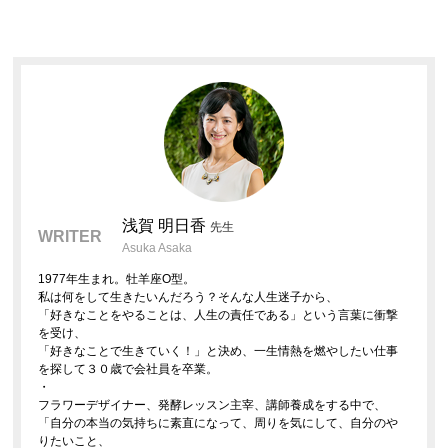
浅賀 明日香
先生
WRITER
Asuka Asaka
1977年生まれ。牡羊座O型。
私は何をして生きたいんだろう？そんな人生迷子から、
「好きなことをやることは、人生の責任である」という言葉に衝撃
を受け、
「好きなことで生きていく！」と決め、一生情熱を燃やしたい仕事
を探して３０歳で会社員を卒業。
・
フラワーデザイナー、発酵レッスン主宰、講師養成をする中で、
「自分の本当の気持ちに素直になって、周りを気にして、自分のや
りたいこと、