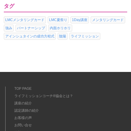
タグ
LMCメンタリングカード
LMC夏祭り
1Day講座
メンタリングカード
強み
パートナーシップ
内面ホリホリ
アインシュタインの成功方程式
陰陽
ライフミッション
TOP PAGE
ライフミッションコーチ®協会とは？
講座の紹介
認定講師の紹介
お客様の声
お問い合せ