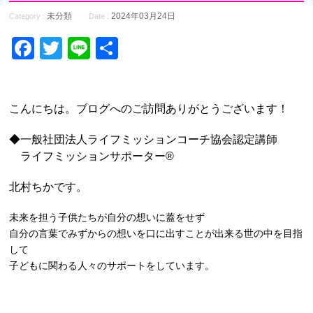
未分類
2024年03月24日
Category :
Date :
Facebook
Twitter
Line
共
有
こんにちは。ブログへのご訪問ありがとうございます！
◆一般社団法人ライフミッションコーチ協会認定講師
ライフミッションサポーター®️
北村ちかです。
未来を担う子供たちが自分の想いに蓋をせず
自分の言葉でみずからの想いを口に出すことが出来る世の中を目指
して
子どもに関わる人々のサポートをしています。