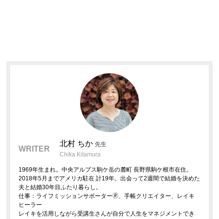
北村 ちか
先生
WRITER
Chika Kitamura
1969年生まれ。中央アルプス駒ケ岳の麓町 長野県駒ケ根市在住。
2018年5月までアメリカ駐在 計19年。出会って2週間で結婚を決めた
夫と結婚30年目ふたり暮らし。
仕事：ライフミッションサポーター🄬、手帳クリエイター、レイキ
ヒーラー
レイキを活用しながら受講生さんが自分で人生をマネジメントでき