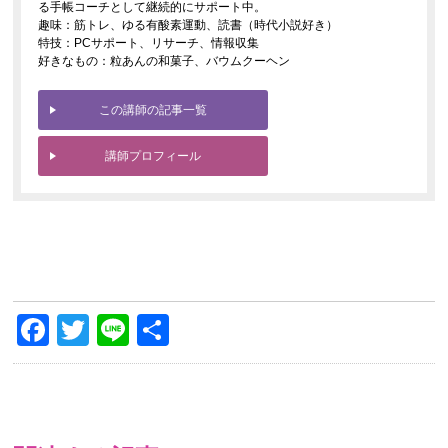
る手帳コーチとして継続的にサポート中。
趣味：筋トレ、ゆる有酸素運動、読書（時代小説好き）
特技：PCサポート、リサーチ、情報収集
好きなもの：粒あんの和菓子、バウムクーヘン
この講師の記事一覧
講師プロフィール
Facebook
Twitter
Line
共
有