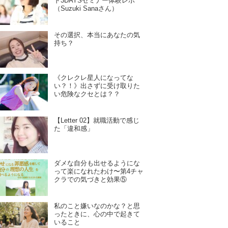
ド3DAYSセミナー体験レポ
（Suzuki Sanaさん）
その選択、本当にあなたの気
持ち？
《クレクレ星人になってな
い？！》出さずに受け取りた
い危険なクセとは？？
【Letter 02】就職活動で感じ
た「違和感」
ダメな自分も出せるようにな
って楽になれたわけ〜第4チャ
クラでの気づきと効果⑤
私のこと嫌いなのかな？と思
ったときに、心の中で起きて
いること