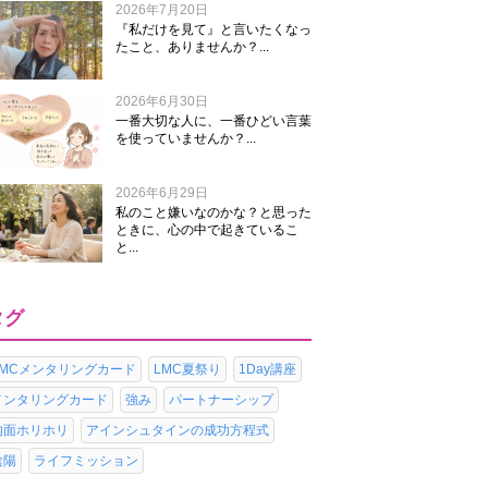
2026年7月20日
『私だけを見て』と言いたくなっ
たこと、ありませんか？...
2026年6月30日
一番大切な人に、一番ひどい言葉
を使っていませんか？...
2026年6月29日
私のこと嫌いなのかな？と思った
ときに、心の中で起きているこ
と...
タグ
LMCメンタリングカード
LMC夏祭り
1Day講座
メンタリングカード
強み
パートナーシップ
内面ホリホリ
アインシュタインの成功方程式
陰陽
ライフミッション