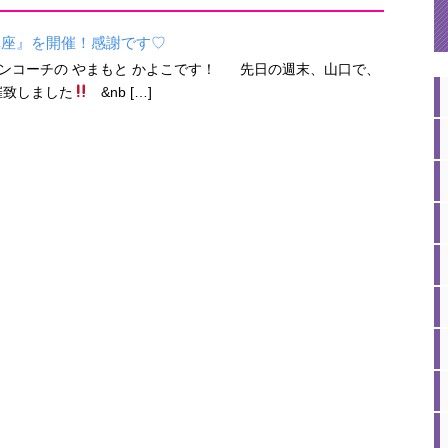
講座』を開催！感謝です♡
ンコーチの やまもと かよこです！ 先日の週末、山口で、
催致しました
&nb […]