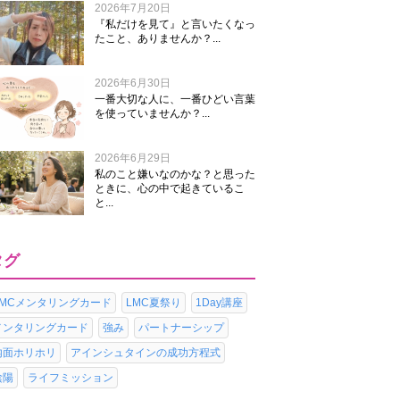
2026年7月20日
『私だけを見て』と言いたくなっ
たこと、ありませんか？...
2026年6月30日
一番大切な人に、一番ひどい言葉
を使っていませんか？...
2026年6月29日
私のこと嫌いなのかな？と思った
ときに、心の中で起きているこ
と...
タグ
LMCメンタリングカード
LMC夏祭り
1Day講座
メンタリングカード
強み
パートナーシップ
内面ホリホリ
アインシュタインの成功方程式
陰陽
ライフミッション