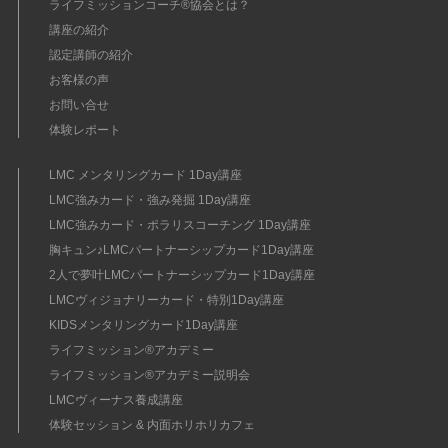
ライフミッションコーチ®協会とは？
講座の紹介
認定講師の紹介
お客様の声
お問い合せ
体験レポート
LMC メンタリングカード 1Day講座
LMC強みカード・強み発掘 1Day講座
LMC強みカード・ポラリスコーチング 1Day講座
胸キュン♪LMCパートナーシップカード1Day講座
2人で夢叶LMCパートナーシップカード1Day講座
LMCヴィジョナリーカード・特別1Day講座
KIDSメンタリングカード1Day講座
ライフミッション®︎アカデミー
ライフミッション®︎アカデミー説明会
LMCヴィーナス養成講座
体験セッション & 内面ホリホリカフェ