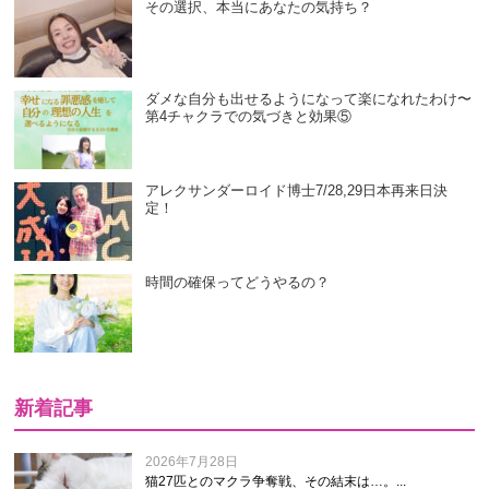
その選択、本当にあなたの気持ち？
ダメな自分も出せるようになって楽になれたわけ〜
第4チャクラでの気づきと効果⑤
アレクサンダーロイド博士7/28,29日本再来日決
定！
時間の確保ってどうやるの？
新着記事
2026年7月28日
猫27匹とのマクラ争奪戦、その結末は…。...