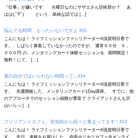
『仕事』が嫌いです 火曜日なのにサザエさん症候群か？ あ
はは(;ﾟ∇ﾟ) という、単純な話では […]
悩んでる時間、もったいないですよ #15
こんにちは！ ライフミッションファシリテーター®浅賀明日香で
す。 しばらく募集していなかったのですが、 通常６０分 ５，
０００円 の、メンタリングカード体験セッションを 期間限定！
無料！にて、 […]
素の自分ではいられない時間って…#14
こんにちは！ ライフミッションファシリテーター®浅賀明日香で
す。 先週開催した、メンタリングカード1Day講座。 すでに、他
のアプローチでのセッション経験が豊富で クライアントさんも沢
山いらっ […]
ブリリアントカフェ、告知前から続々と集まってます！#13
こんにちは！ ライフミッションファシリテーター®浅賀明日香で
す。 先日、速報をお届けした、 内面ホリホリカフェ＠オンライ