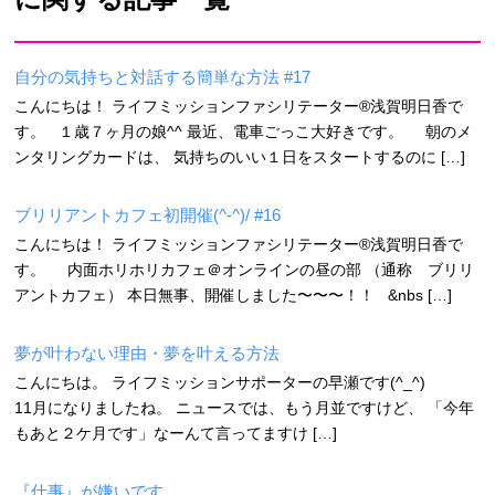
自分の気持ちと対話する簡単な方法 #17
こんにちは！ ライフミッションファシリテーター®浅賀明日香で
す。 １歳７ヶ月の娘^^ 最近、電車ごっこ大好きです。 朝のメ
ンタリングカードは、 気持ちのいい１日をスタートするのに […]
ブリリアントカフェ初開催(^-^)/ #16
こんにちは！ ライフミッションファシリテーター®浅賀明日香で
す。 内面ホリホリカフェ＠オンラインの昼の部 （通称 ブリリ
アントカフェ） 本日無事、開催しました〜〜〜！！ &nbs […]
夢が叶わない理由・夢を叶える方法
こんにちは。 ライフミッションサポーターの早瀬です(^_^)
11月になりましたね。 ニュースでは、もう月並ですけど、 「今年
もあと２ケ月です」なーんて言ってますけ […]
『仕事』が嫌いです