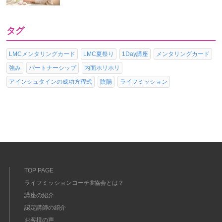
タグ
LMCメンタリングカード
LMC夏祭り
1Day講座
メンタリングカード
強み
パートナーシップ
内面ホリホリ
アインシュタインの成功方程式
陰陽
ライフミッション
TOP PAGE
ライフミッションコーチ®協会とは？
講座の紹介
認定講師の紹介
お客様の声