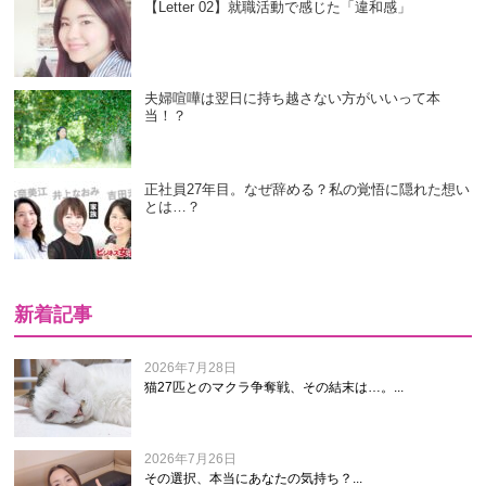
【Letter 02】就職活動で感じた「違和感」
夫婦喧嘩は翌日に持ち越さない方がいいって本
当！？
正社員27年目。なぜ辞める？私の覚悟に隠れた想い
とは…？
新着記事
2026年7月28日
猫27匹とのマクラ争奪戦、その結末は…。...
2026年7月26日
その選択、本当にあなたの気持ち？...