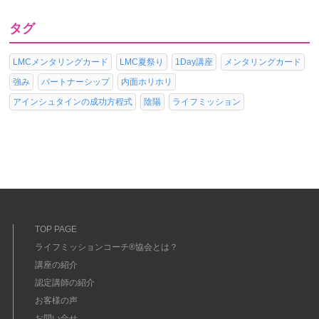
タグ
LMCメンタリングカード
LMC夏祭り
1Day講座
メンタリングカード
強み
パートナーシップ
内面ホリホリ
アインシュタインの成功方程式
陰陽
ライフミッション
TOP PAGE
ライフミッションコーチ®協会とは？
講座の紹介
認定講師の紹介
お客様の声
お問い合せ