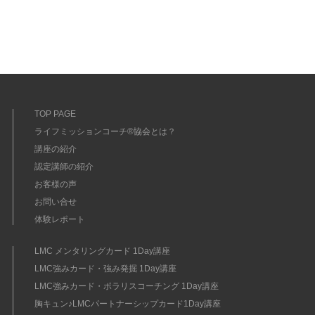
TOP PAGE
ライフミッションコーチ®協会とは？
講座の紹介
認定講師の紹介
お客様の声
お問い合せ
体験レポート
LMC メンタリングカード 1Day講座
LMC強みカード・強み発掘 1Day講座
LMC強みカード・ポラリスコーチング 1Day講座
胸キュン♪LMCパートナーシップカード1Day講座