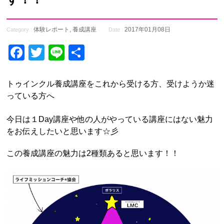
体験レポート
,
養成講座
2017年01月08日
Category :
Date :
Facebook
Twitter
Line
共
有
トゥインクル養成講座をこれから受ける方、受けようか迷
っている方へ
今日は１Day講座や他の人がやっている講座にはない魅力
をお伝えしたいと思います☆彡
この養成講座の魅力は2種類あると思います！！