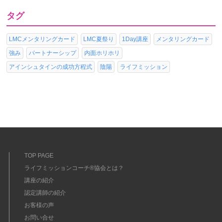
タグ
LMCメンタリングカード
LMC夏祭り
1Day講座
メンタリングカード
強み
パートナーシップ
内面ホリホリ
アインシュタインの成功方程式
陰陽
ライフミッション
TOP PAGE
ライフミッションコーチ®協会とは？
講座の紹介
認定講師の紹介
お客様の声
お問い合せ