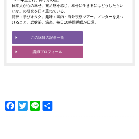
1975年生まれ。みずがめ座。
日本人が心の幸せ、充足感を感じ、幸せに生きるにはどうしたらい
いか。の研究を日々重ねている。
特技：学びオタク。趣味：国内・海外視察ツアー。メンターを見つ
けること。岩盤浴。温泉。毎日10時間睡眠が日課。
この講師の記事一覧
講師プロフィール
Facebook
Twitter
Line
共
有