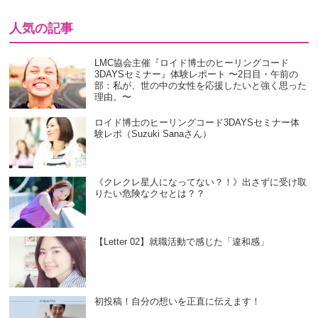
人気の記事
LMC協会主催『ロイド博士のヒーリングコード
3DAYSセミナー』体験レポート 〜2日目・午前の
部：私が、世の中の女性を応援したいと強く思った
理由。〜
ロイド博士のヒーリングコード3DAYSセミナー体
験レポ（Suzuki Sanaさん）
《クレクレ星人になってない？！》出さずに受け取
りたい危険なクセとは？？
【Letter 02】就職活動で感じた「違和感」
初投稿！自分の想いを正直に伝えます！