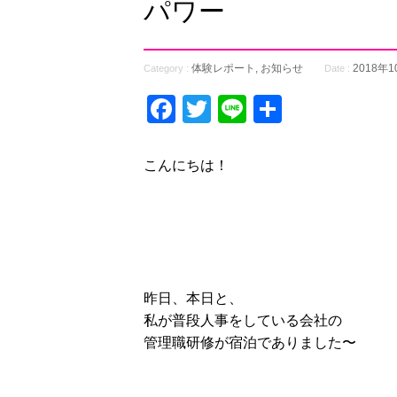
パワー
体験レポート
,
お知らせ
2018年
Category :
Date :
Facebook
Twitter
Line
共
有
こんにちは！
昨日、本日と、
私が普段人事をしている会社の
管理職研修が宿泊でありました〜