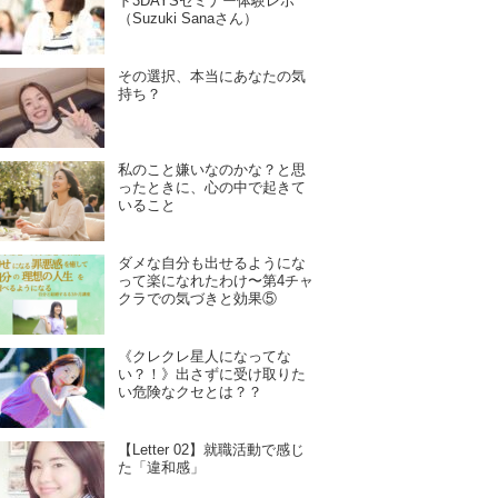
ド3DAYSセミナー体験レポ
（Suzuki Sanaさん）
その選択、本当にあなたの気
持ち？
私のこと嫌いなのかな？と思
ったときに、心の中で起きて
いること
ダメな自分も出せるようにな
って楽になれたわけ〜第4チャ
クラでの気づきと効果⑤
《クレクレ星人になってな
い？！》出さずに受け取りた
い危険なクセとは？？
【Letter 02】就職活動で感じ
た「違和感」