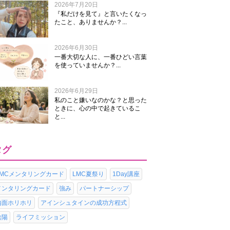
2026年7月20日
『私だけを見て』と言いたくなっ
たこと、ありませんか？...
2026年6月30日
一番大切な人に、一番ひどい言葉
を使っていませんか？...
2026年6月29日
私のこと嫌いなのかな？と思った
ときに、心の中で起きているこ
と...
タグ
LMCメンタリングカード
LMC夏祭り
1Day講座
メンタリングカード
強み
パートナーシップ
内面ホリホリ
アインシュタインの成功方程式
陰陽
ライフミッション