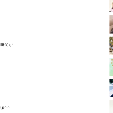
る瞬間が
、
^ ^