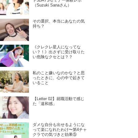
ド3DAYSセミナー体験レポ
（Suzuki Sanaさん）
その選択、本当にあなたの気
持ち？
《クレクレ星人になってな
い？！》出さずに受け取りた
い危険なクセとは？？
私のこと嫌いなのかな？と思
ったときに、心の中で起きて
いること
【Letter 02】就職活動で感じ
た「違和感」
ダメな自分も出せるようにな
って楽になれたわけ〜第4チャ
クラでの気づきと効果⑤