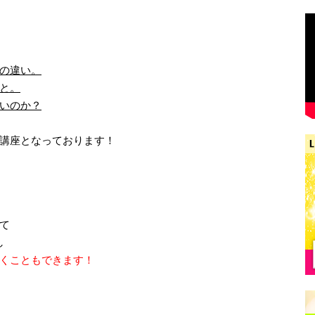
の違い。
と。
いのか？
講座となっております！
て
し
くこともできます！