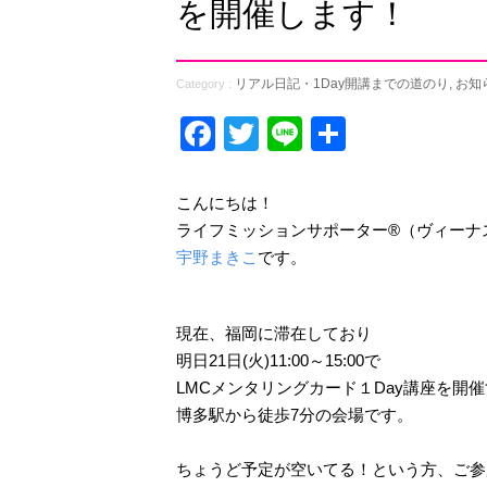
を開催します！
リアル日記・1Day開講までの道のり
,
お知
Category :
Facebook
Twitter
Line
共
有
こんにちは！
ライフミッションサポーター®︎（ヴィーナ
宇野まきこ
です。
現在、福岡に滞在しており
明日21日(火)11:00～15:00で
LMCメンタリングカード１Day講座を開
博多駅から徒歩7分の会場です。
ちょうど予定が空いてる！という方、ご参