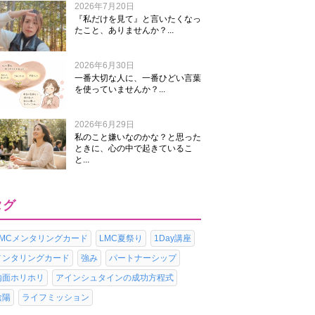
2026年7月20日
『私だけを見て』と言いたくなっ
たこと、ありませんか？...
2026年6月30日
一番大切な人に、一番ひどい言葉
を使っていませんか？...
2026年6月29日
私のこと嫌いなのかな？と思った
ときに、心の中で起きているこ
と...
タグ
LMCメンタリングカード
LMC夏祭り
1Day講座
メンタリングカード
強み
パートナーシップ
内面ホリホリ
アインシュタインの成功方程式
陰陽
ライフミッション