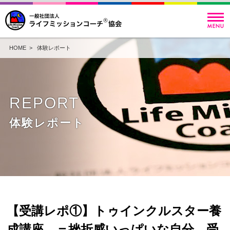
HOME
>
体験レポート
REPORT
体験レポート
【受講レポ①】トゥインクルスター養
成講座 ＝挫折感いっぱいな自分、受