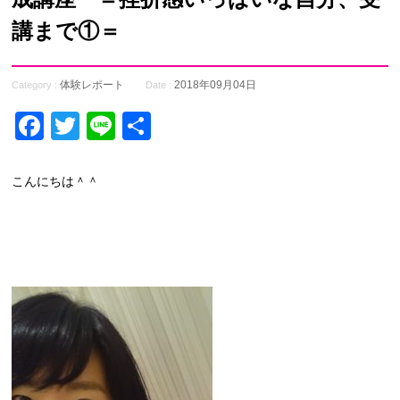
講まで①＝
体験レポート
2018年09月04日
Category :
Date :
Facebook
Twitter
Line
共
有
こんにちは＾＾