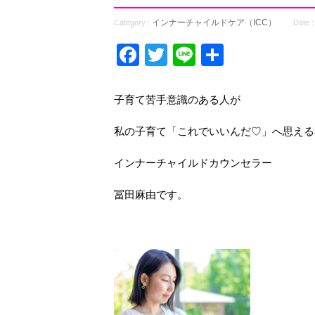
インナーチャイルドケア（ICC）
Category :
Date 
Facebook
Twitter
Line
共
有
子育て苦手意識のある人が
私の子育て「これでいいんだ♡」へ思える
インナーチャイルドカウンセラー
冨田麻由です。