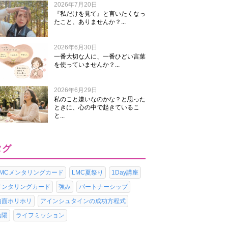
2026年7月20日
『私だけを見て』と言いたくなっ
たこと、ありませんか？...
2026年6月30日
一番大切な人に、一番ひどい言葉
を使っていませんか？...
2026年6月29日
私のこと嫌いなのかな？と思った
ときに、心の中で起きているこ
と...
タグ
LMCメンタリングカード
LMC夏祭り
1Day講座
メンタリングカード
強み
パートナーシップ
内面ホリホリ
アインシュタインの成功方程式
陰陽
ライフミッション