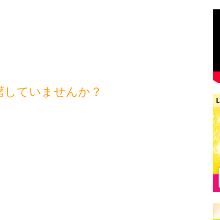
躇していませんか？
！