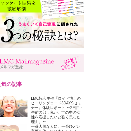
人気の記事
LMC協会主催『ロイド博士の
ヒーリングコード3DAYSセミ
ナー』体験レポート 〜2日目・
午前の部：私が、世の中の女
性を応援したいと強く思った
理由。〜
一番大切な人に、一番ひどい