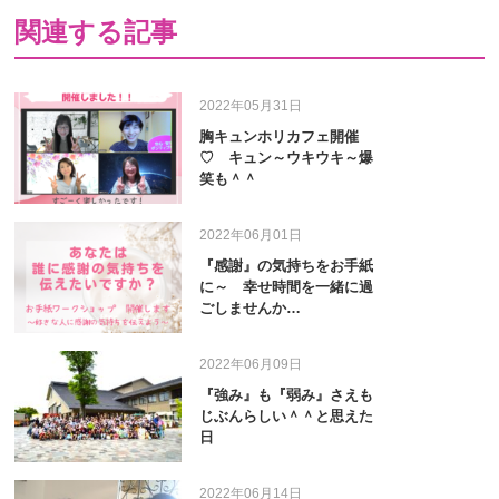
関連する記事
2022年05月31日
胸キュンホリカフェ開催
♡ キュン～ウキウキ～爆
笑も＾＾
2022年06月01日
『感謝』の気持ちをお手紙
に～ 幸せ時間を一緒に過
ごしませんか…
2022年06月09日
『強み』も『弱み』さえも
じぶんらしい＾＾と思えた
日
2022年06月14日