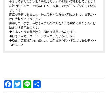
暮らせるあたたかい世界を広げたい』その想いで活動しています！
悲観的な生家と、今のあたたかい家庭。そのギャップを知っている
からこそ、
家庭が平和であること、特に母親が自分軸で満たされている事がい
かに大切かということを
実感しています。みなさんに心の平安を！立ち戻れる場所があれば
踏み出す勇気も出ます。
◆日本マクラメ普及協会 認定指導員でもあります
◆好き：自然、コーヒー、チョコ、だじゃれ、SKI
◆強み：笑顔持久力、癒し力、世代性別を問わず誰にでも公平でい
られること
Facebook
Twitter
Line
共
有