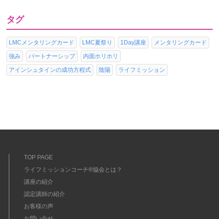
タグ
LMCメンタリングカード
LMC夏祭り
1Day講座
メンタリングカード
強み
パートナーシップ
内面ホリホリ
アインシュタインの成功方程式
陰陽
ライフミッション
TOP PAGE
ライフミッションコーチ®協会とは？
講座の紹介
認定講師の紹介
お客様の声
お問い合せ