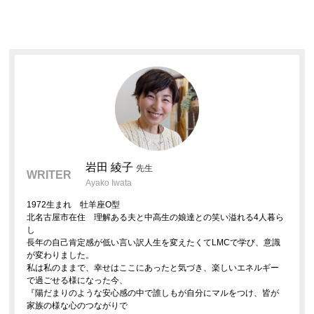
岩田 綾子
先生
WRITER
Ayako Iwata
1972生まれ 牡羊座O型
北名古屋市在住 理解ある夫と中高生の娘達との笑い溢れる4人暮ら
し
長年の自己肯定感が低い言い訳人生を変えたくてLMCで学び、意識
が変わりました。
私は私のままで、幸せはここにあったと気づき、楽しいエネルギー
で過ごせる様になった今、
『陽だまりのような安心感の中で誰しもが自分にマルをつけ、皆が
家族の様な心のつながりで