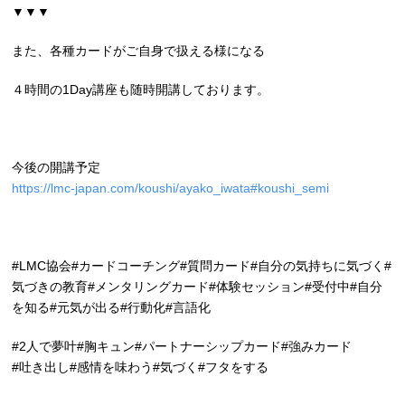
▼▼▼
また、各種カードがご自身で扱える様になる
４時間の1Day講座も随時開講しております。
今後の開講予定
https://lmc-japan.com/koushi/ayako_iwata#koushi_semi
#LMC協会#カードコーチング#質問カード#自分の気持ちに気づく#
気づきの教育#メンタリングカード#体験セッション#受付中#自分
を知る#元気が出る#行動化#言語化
#2人で夢叶#胸キュン#パートナーシップカード#強みカード
#吐き出し#感情を味わう#気づく#フタをする