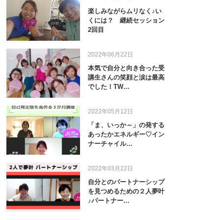
楽しみながらムリなく♪い
くには？ 継続セッション
2回目
2022年06月22日
本気で自分と向き合った受
講生さんの笑顔と涙は最高
でした！TW…
2022年05月12日
「ま、いっか～」の発する
あったかエネルギー♡イン
ナーチャイル…
2022年03月22日
自分とのパートナーシップ
を見つめるための２人夢叶
♪パートナー…