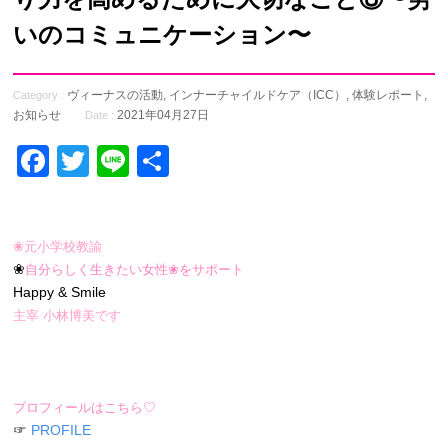
いのコミュニケーション〜
ヴィーナスの活動
,
インナーチャイルドケア（ICC）
,
体験レポート
,
Category :
お知らせ
2021年04月27日
Date :
Facebook
Twitter
Line
共
有
❀元小学校教諭
❀
自分らしく生きたい女性❀をサポート
Happy & Smile
主宰 小林博美です
プロフィールはこちら♡
☞
PROFILE