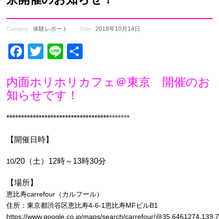
体験レポート
2018年10月14日
Category :
Date :
Facebook
Twitter
Line
共
有
内面ホリホリカフェ＠東京
開催のお
知らせです！
***********************************
*******
【開催日時】
/20（土）12時～13時30分
10
【場所】
恵比寿carrefour（カルフール）
住所：東京都渋谷区恵比寿4-6-1恵比寿MFビルB1
https://www.google.co.jp/maps/search/carrefour/@35.6461274,139.