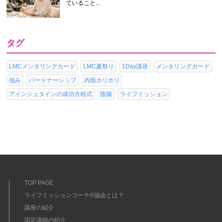
ていること...
タグ
LMCメンタリングカード
LMC夏祭り
1Day講座
メンタリングカード
強み
パートナーシップ
内面ホリホリ
アインシュタインの成功方程式
陰陽
ライフミッション
TOP PAGE
ライフミッションコーチ®協会とは？
講座の紹介
認定講師の紹介