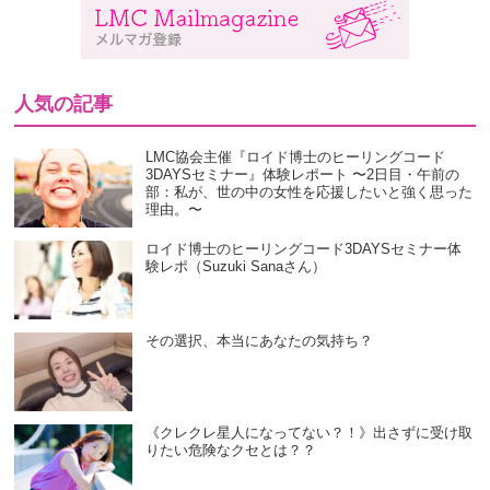
人気の記事
LMC協会主催『ロイド博士のヒーリングコード
3DAYSセミナー』体験レポート 〜2日目・午前の
部：私が、世の中の女性を応援したいと強く思った
理由。〜
ロイド博士のヒーリングコード3DAYSセミナー体
験レポ（Suzuki Sanaさん）
その選択、本当にあなたの気持ち？
《クレクレ星人になってない？！》出さずに受け取
りたい危険なクセとは？？