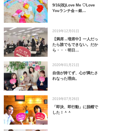
9/16(祝)Love Me ♡Love
Youランチ会～銀…
2019年12月01日
【満席→増席中】一人だっ
たら誰でもできない。だか
ら・・・明日…
2020年01月21日
自信が持てず、心が満たさ
れなった理由。
2019年07月26日
「即決、即行動」に脱帽で
した！＾＾