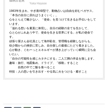
WRITER
Yuka Hayase
1983年生まれ、やぎ座AB型で、動物占いは自由を好むペガサス。
「本当の自分に戻ればうまくいく」。
心をとらえて離さない、「使命」を見つけて生きるお手伝いをして
います。
「溢れる想いを素直に体現し、自分の経験の全てを生かして、
心と心がふれあう中で、使命を生きる世界にする」が私の使命で
す。
頑張り屋さん会社員として海外駐在、管理職を経験しながらも、
幼少期からの挫折に苦しみ、自分探しの最後にたどり着きました。
心が動き、ぐわーっとエネルギーが湧き上がっていく瞬間に立ち会
いたい。
「自分の可能性を感じカタチにする」二人三脚の伴走を致します。
趣味：旅行、地図集め、ドライブ、「移動」すること
自然の中でご飯を食べること
特技：人の思いを引き出す・やる気に火をつける・癒すこと