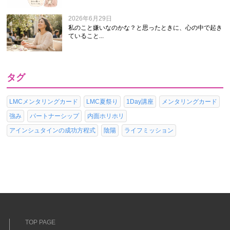
2026年6月29日
私のこと嫌いなのかな？と思ったときに、心の中で起き
ていること...
タグ
LMCメンタリングカード
LMC夏祭り
1Day講座
メンタリングカード
強み
パートナーシップ
内面ホリホリ
アインシュタインの成功方程式
陰陽
ライフミッション
TOP PAGE