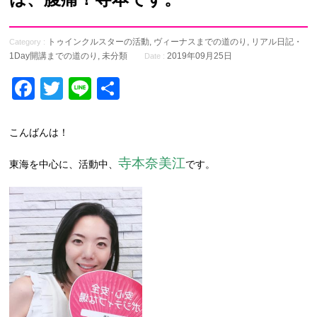
トゥインクルスターの活動
,
ヴィーナスまでの道のり
,
リアル日記・
Category :
1Day開講までの道のり
,
未分類
2019年09月25日
Date :
Facebook
Twitter
Line
共
有
こんばんは！
寺本奈美江
東海を中心に、活動中、
です。