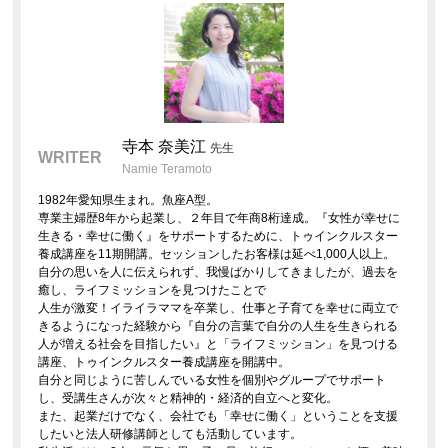
寺本 奈美江
先生
WRITER
Namie Teramoto
1982年愛知県生まれ。魚座A型。
専業主婦歴8年から起業し、２年目で年商8桁達成。『女性が幸せに
生きる・幸せに働く』をサポートするために、トゥインクルスター
養成講座を11期開講。セッションしたお客様は延べ1,000人以上。
自分の思いを人に伝えられず、我慢ばかりしてきましたが、過去を
癒し、ライフミッションを見つけたことで
人生が激変！イライラママを卒業し、仕事と子育てを幸せに両立で
きるようになった経験から『自分の言葉で自分の人生を生きられる
人が増える社会を目指したい』と「ライフミッション」を見つける
講座、トゥインクルスター養成講座を開講中。
自分と同じように苦しんでいる女性を個別やグループでサポート
し、受講生さんが次々と精神的・経済的自立へと変化。
また、起業だけでなく、会社でも「幸せに働く」ということを支援
したいと法人研修講師としても活動しています。