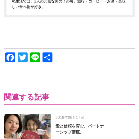
私生活では、2人の元気な男の子の母。旅行・コーヒー・お酒・美味
しい食べ物が好き。
Facebook
Twitter
Line
共
有
関連する記事
2019年06月17日
愛と信頼を育む、パートナ
ーシップ講座。