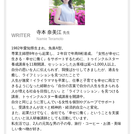
寺本 奈美江
先生
WRITER
Namie Teramoto
1982年愛知県生まれ。魚座A型。
専業主婦歴8年から起業し、２年目で年商8桁達成。『女性が幸せに
生きる・幸せに働く』をサポートするために、トゥインクルスター
養成講座を11期開講。セッションしたお客様は延べ1,000人以上。
自分の思いを人に伝えられず、我慢ばかりしてきましたが、過去を
癒し、ライフミッションを見つけたことで
人生が激変！イライラママを卒業し、仕事と子育てを幸せに両立で
きるようになった経験から『自分の言葉で自分の人生を生きられる
人が増える社会を目指したい』と「ライフミッション」を見つける
講座、トゥインクルスター養成講座を開講中。
自分と同じように苦しんでいる女性を個別やグループでサポート
し、受講生さんが次々と精神的・経済的自立へと変化。
また、起業だけでなく、会社でも「幸せに働く」ということを支援
したいと法人研修講師としても活動しています。
私生活では、2人の元気な男の子の母。旅行・コーヒー・お酒・美味
しい食べ物が好き。