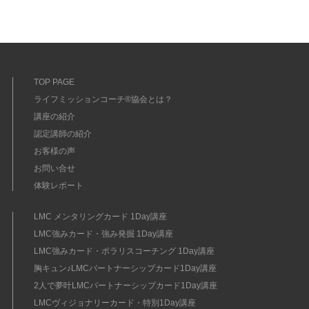
TOP PAGE
ライフミッションコーチ®協会とは？
講座の紹介
認定講師の紹介
お客様の声
お問い合せ
体験レポート
LMC メンタリングカード 1Day講座
LMC強みカード・強み発掘 1Day講座
LMC強みカード・ポラリスコーチング 1Day講座
胸キュン♪LMCパートナーシップカード1Day講座
2人で夢叶LMCパートナーシップカード1Day講座
LMCヴィジョナリーカード・特別1Day講座