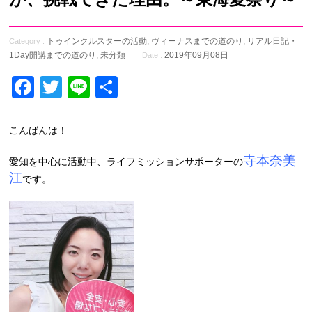
トゥインクルスターの活動
,
ヴィーナスまでの道のり
,
リアル日記・
Category :
1Day開講までの道のり
,
未分類
2019年09月08日
Date :
Facebook
Twitter
Line
共
有
こんばんは！
寺本奈美
愛知を中心に活動中、ライフミッションサポーターの
江
です。