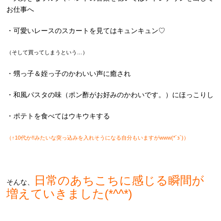
お仕事へ
・可愛いレースのスカートを見てはキュンキュン♡
（そして買ってしまうという…）
・甥っ子＆姪っ子のかわいい声に癒され
・和風パスタの味（ポン酢がお好みのかわいです。）にほっこりし
・ポテトを食べてはウキウキする
（↑10代か!!みたいな突っ込みを入れそうになる自分もいますがwww(*´з`)）
日常のあちこちに感じる瞬間が
そんな、
増えていきました(*^^*)