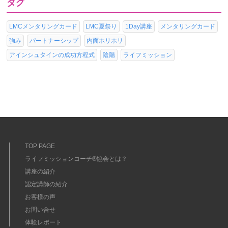
タグ
LMCメンタリングカード
LMC夏祭り
1Day講座
メンタリングカード
強み
パートナーシップ
内面ホリホリ
アインシュタインの成功方程式
陰陽
ライフミッション
TOP PAGE
ライフミッションコーチ®協会とは？
講座の紹介
認定講師の紹介
お客様の声
お問い合せ
体験レポート