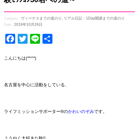
ヴィーナスまでの道のり
,
リアル日記・1Day開講までの道のり
Category :
2019年10月26日
Date :
Facebook
Twitter
Line
共
有
こんにちは(*^^*)
名古屋を中心に活動をしている、
ライフミッションサポーター®の
かわいのぞみ
です。
ようやく大好きな秋!!