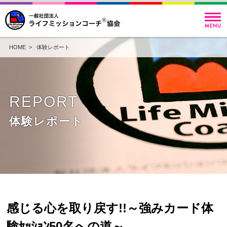
HOME
>
体験レポート
REPORT
体験レポート
感じる心を取り戻す!!～強みカード体
験ｾｯｼｮﾝ50名への道～