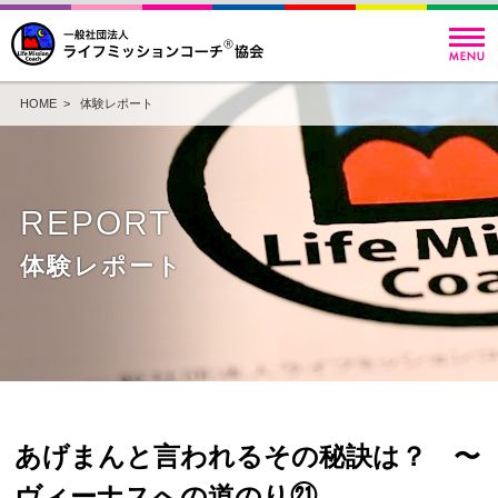
HOME
>
体験レポート
REPORT
体験レポート
あげまんと言われるその秘訣は？ 〜
ヴィーナスへの道のり㉑