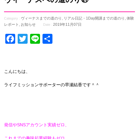
ヴィーナスまでの道のり
,
リアル日記・1Day開講までの道のり
,
体験
Category :
レポート
,
お知らせ
2019年11月07日
Date :
Facebook
Twitter
Line
共
有
こんにちは、
ライフミッションサポーターの早瀬結香です＾＾
発信やSNSアカウント実績ゼロ、
これまでの趣味起業経験もゼロ、