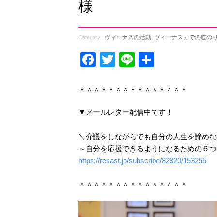
様
ヴィーナスの活動
,
ヴィーナスまでの道の
Category :
Facebook
Twitter
Line
共
有
＾＾＾＾＾＾＾＾＾＾＾＾＾＾＾
▼メールレター配信中です！
＼介護をしながらでも自分の人生を諦めな
～自分を応援できるようになるための６つ
https://resast.jp/subscribe/82820/153255
＾＾＾＾＾＾＾＾＾＾＾＾＾＾＾