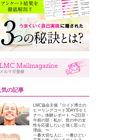
人気の記事
LMC協会主催『ロイド博士の
ヒーリングコード3DAYSセミ
ナー』体験レポート 〜2日目・
午前の部：私が、世の中の女
性を応援したいと強く思った
理由。〜
一番大切な人に、一番ひどい