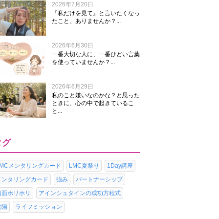
2026年7月20日
『私だけを見て』と言いたくなっ
たこと、ありませんか？...
2026年6月30日
一番大切な人に、一番ひどい言葉
を使っていませんか？...
2026年6月29日
私のこと嫌いなのかな？と思った
ときに、心の中で起きているこ
と...
タグ
LMCメンタリングカード
LMC夏祭り
1Day講座
メンタリングカード
強み
パートナーシップ
内面ホリホリ
アインシュタインの成功方程式
陰陽
ライフミッション