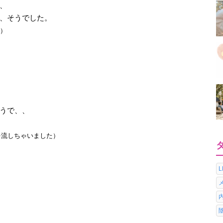
、
、そうでした。
）
うで、、
を流しちゃいました）