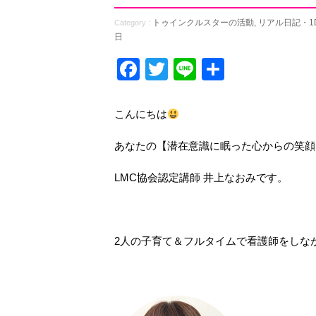
トゥインクルスターの活動
,
リアル日記・1
Category :
日
Facebook
Twitter
Line
共
有
こんにちは
あなたの【潜在意識に眠った心からの笑顔
LMC協会認定講師 井上なおみです。
2人の子育て＆フルタイムで看護師をしな