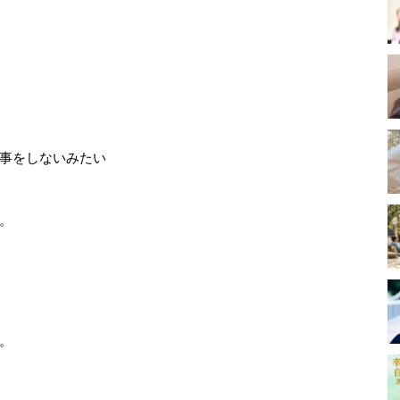
事をしないみたい
。
。