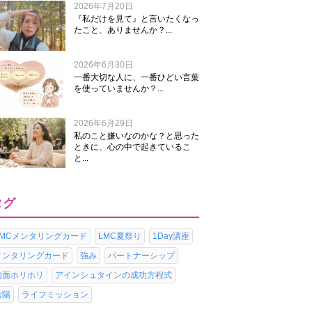
2026年7月20日
『私だけを見て』と言いたくなっ
たこと、ありませんか？...
2026年6月30日
一番大切な人に、一番ひどい言葉
を使っていませんか？...
2026年6月29日
私のこと嫌いなのかな？と思った
ときに、心の中で起きているこ
と...
タグ
LMCメンタリングカード
LMC夏祭り
1Day講座
メンタリングカード
強み
パートナーシップ
内面ホリホリ
アインシュタインの成功方程式
陰陽
ライフミッション