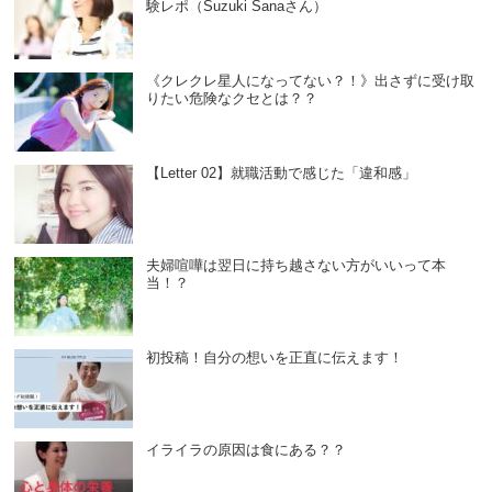
験レポ（Suzuki Sanaさん）
《クレクレ星人になってない？！》出さずに受け取
りたい危険なクセとは？？
【Letter 02】就職活動で感じた「違和感」
夫婦喧嘩は翌日に持ち越さない方がいいって本
当！？
初投稿！自分の想いを正直に伝えます！
イライラの原因は食にある？？