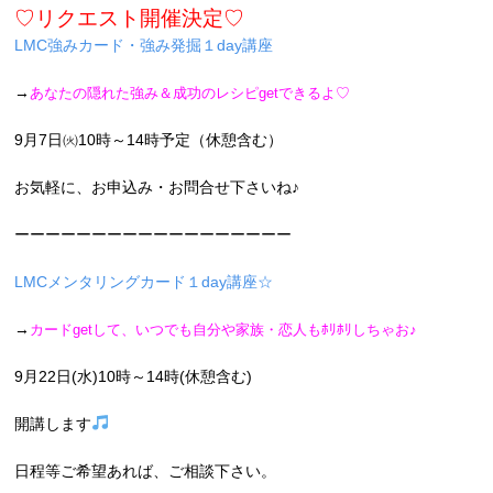
♡リクエスト開催決定♡
LMC強みカード・強み発掘１day講座
→
あなたの隠れた強み＆成功のレシピgetできるよ♡
9月7日㈫10時～14時予定（休憩含む）
お気軽に、お申込み・お問合せ下さいね♪
ーーーーーーーーーーーーーーーーーー
LMCメンタリングカード１day講座☆
→
カードgetして、いつでも自分や家族・恋人もﾎﾘﾎﾘしちゃお♪
9月22日(水)10時～14時(休憩含む)
開講します
日程等ご希望あれば、ご相談下さい。