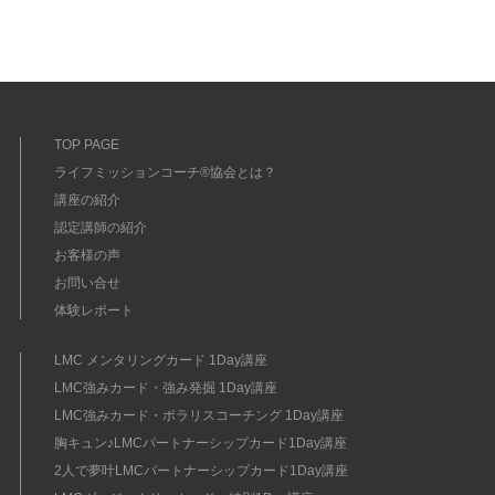
TOP PAGE
ライフミッションコーチ®協会とは？
講座の紹介
認定講師の紹介
お客様の声
お問い合せ
体験レポート
LMC メンタリングカード 1Day講座
LMC強みカード・強み発掘 1Day講座
LMC強みカード・ポラリスコーチング 1Day講座
胸キュン♪LMCパートナーシップカード1Day講座
2人で夢叶LMCパートナーシップカード1Day講座