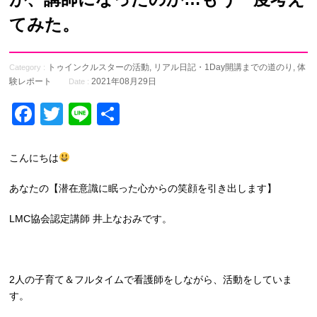
てみた。
トゥインクルスターの活動
,
リアル日記・1Day開講までの道のり
,
体
Category :
験レポート
2021年08月29日
Date :
Facebook
Twitter
Line
共
有
こんにちは
あなたの【潜在意識に眠った心からの笑顔を引き出します】
LMC協会認定講師 井上なおみです。
2人の子育て＆フルタイムで看護師をしながら、活動をしていま
す。