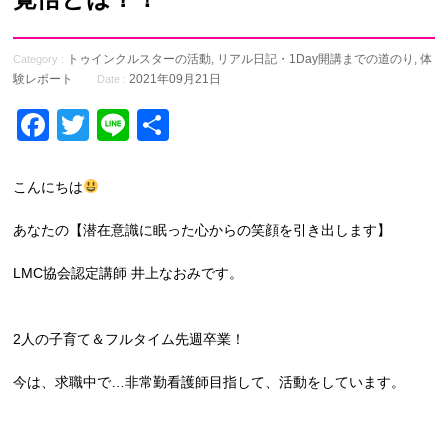
トゥインクルスターの活動
,
リアル日記・1Day開講までの道のり
,
体
Category :
験レポート
2021年09月21日
Date :
Facebook
Twitter
Line
共
有
こんにちは
あなたの【潜在意識に眠った心からの笑顔を引き出します】
LMC協会認定講師 井上なおみです。
2人の子育て＆フルタイム先週卒業！
今は、求職中で…非常勤看護師目指して、活動をしています。