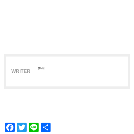
先生
WRITER
Facebook
Twitter
Line
共