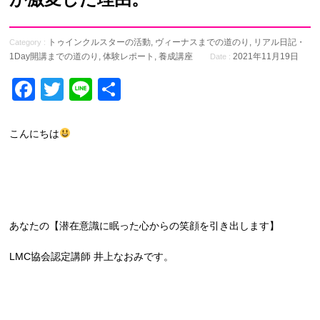
トゥインクルスターの活動
,
ヴィーナスまでの道のり
,
リアル日記・
Category :
1Day開講までの道のり
,
体験レポート
,
養成講座
2021年11月19日
Date :
Facebook
Twitter
Line
共
有
こんにちは
あなたの【潜在意識に眠った心からの笑顔を引き出します】
LMC協会認定講師 井上なおみです。