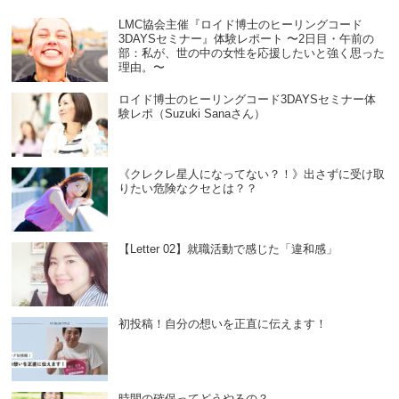
LMC協会主催『ロイド博士のヒーリングコード
3DAYSセミナー』体験レポート 〜2日目・午前の
部：私が、世の中の女性を応援したいと強く思った
理由。〜
ロイド博士のヒーリングコード3DAYSセミナー体
験レポ（Suzuki Sanaさん）
《クレクレ星人になってない？！》出さずに受け取
りたい危険なクセとは？？
【Letter 02】就職活動で感じた「違和感」
初投稿！自分の想いを正直に伝えます！
時間の確保ってどうやるの？