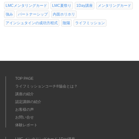
LMCメンタリングカード
LMC夏祭り
1Day講座
メンタリングカード
強み
パートナーシップ
内面ホリホリ
アインシュタインの成功方程式
陰陽
ライフミッション
TOP PAGE
ライフミッションコーチ®協会とは？
講座の紹介
認定講師の紹介
お客様の声
お問い合せ
体験レポート