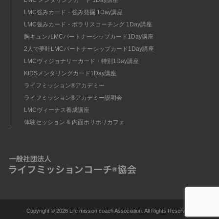
LMC メンタリングカード 1Day講座
LMC強みカード・強み発掘 1Day講座
LMC強みカード・ポラリスコーチング 1Day講座
胸キュン♪LMCパートナーシップカード1Day講座
2人で夢叶LMCパートナーシップカード1Day講座
LMCヴィジョナリーカード・特別1Day講座
KIDSメンタリングカード1Day講座
ライフミッション®︎アカデミー
ライフミッション®︎アカデミー説明会
LMCヴィーナス養成講座
体験セッション & 内面ホリホリカフェ
Copyright ©
2026 Life mission coach Association. All Rights Reserved.