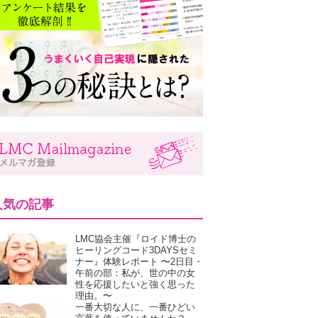
人気の記事
LMC協会主催『ロイド博士の
ヒーリングコード3DAYSセミ
ナー』体験レポート 〜2日目・
午前の部：私が、世の中の女
性を応援したいと強く思った
理由。〜
一番大切な人に、一番ひどい