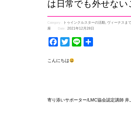
は日常でも外せない
トゥインクルスターの活動
,
ヴィーナスま
Category :
座
2021年12月28日
Date :
Facebook
Twitter
Line
共
有
こんにちは
寄り添いサポーター/LMC協会認定講師 