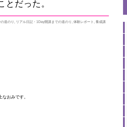
ことだった。
での道のり
,
リアル日記・1Day開講までの道のり
,
体験レポート
,
養成講
井上なおみです。