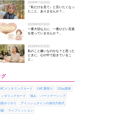
2026年7月20日
『私だけを見て』と言いたくなっ
たこと、ありませんか？...
2026年6月30日
一番大切な人に、一番ひどい言葉
を使っていませんか？...
2026年6月29日
私のこと嫌いなのかな？と思った
ときに、心の中で起きているこ
と...
タグ
LMCメンタリングカード
LMC夏祭り
1Day講座
メンタリングカード
強み
パートナーシップ
内面ホリホリ
アインシュタインの成功方程式
陰陽
ライフミッション