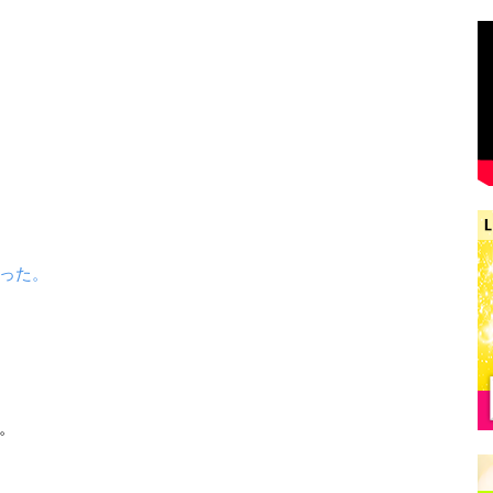
った。
。