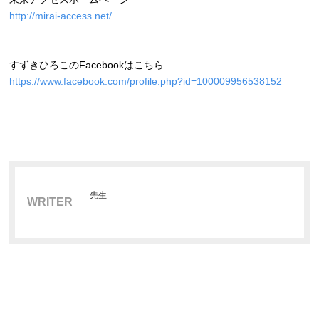
http://mirai-access.net/
すずきひろこのFacebookはこちら
https://www.facebook.com/profile.php?id=100009956538152
先生
WRITER