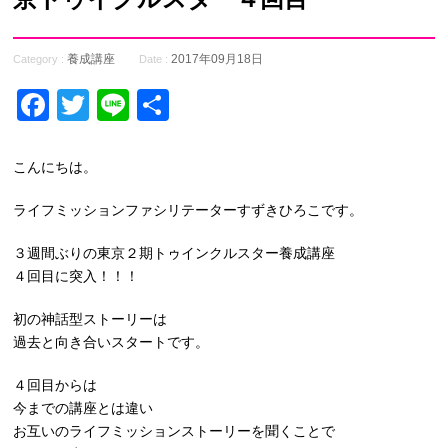
養成講座
2017年09月18日
Category :
Date :
Facebook
Twitter
Line
共
有
こんにちは。
ライフミッションファシリテーターすずきひろこです。
３週間ぶりの東京２期トゥインクルスター養成講座
４回目に突入！！！
初の神話型ストーリーは
過去と向き合いスタートです。
４回目からは
今までの講座とは違い
お互いのライフミッションストーリーを聞くことで