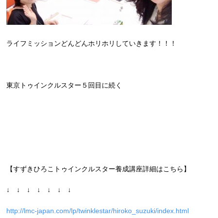
ライフミッションどんどんホリホリしていきます！！！
東京トゥインクルスター５回目に続く
【すずきひろこトゥインクルスター養成講座詳細はこちら】
↓ ↓ ↓ ↓ ↓ ↓ ↓
http://lmc-japan.com/lp/twinklestar/hiroko_suzuki/index.html