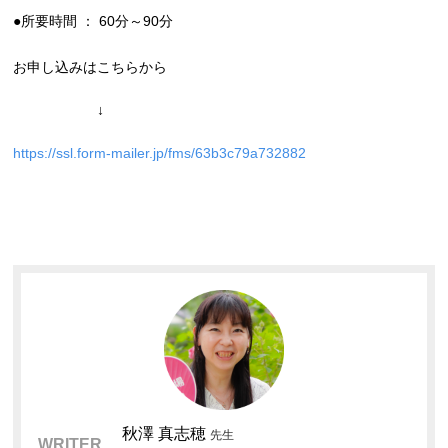
●所要時間 ： 60分～90分
お申し込みはこちらから
↓
https://ssl.form-mailer.jp/fms/63b3c79a732882
秋澤 真志穂
先生
WRITER