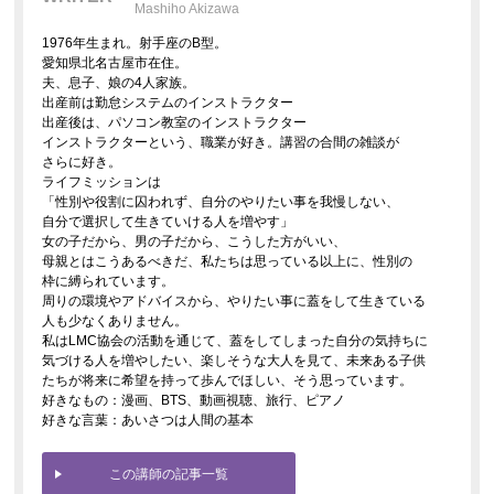
Mashiho Akizawa
1976年生まれ。射手座のB型。
愛知県北名古屋市在住。
夫、息子、娘の4人家族。
出産前は勤怠システムのインストラクター
出産後は、パソコン教室のインストラクター
インストラクターという、職業が好き。講習の合間の雑談が
さらに好き。
ライフミッションは
「性別や役割に囚われず、自分のやりたい事を我慢しない、
自分で選択して生きていける人を増やす」
女の子だから、男の子だから、こうした方がいい、
母親とはこうあるべきだ、私たちは思っている以上に、性別の
枠に縛られています。
周りの環境やアドバイスから、やりたい事に蓋をして生きている
人も少なくありません。
私はLMC協会の活動を通じて、蓋をしてしまった自分の気持ちに
気づける人を増やしたい、楽しそうな大人を見て、未来ある子供
たちが将来に希望を持って歩んでほしい、そう思っています。
好きなもの：漫画、BTS、動画視聴、旅行、ピアノ
好きな言葉：あいさつは人間の基本
この講師の記事一覧