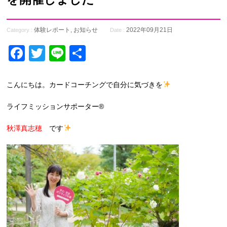
体験レポート
,
お知らせ
2022年09月21日
Category :
Date :
Facebook
Twitter
Line
共
有
こんにちは。カードコーチングで自分に気づきを
ライフミッションサポーター®
秋澤真志穂
です