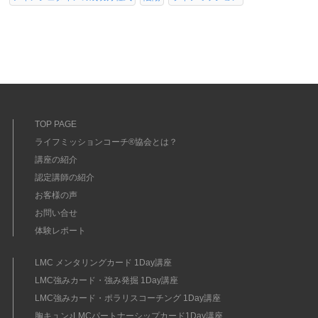
TOP PAGE
ライフミッションコーチ®協会とは？
講座の紹介
認定講師の紹介
お客様の声
お問い合せ
体験レポート
LMC メンタリングカード 1Day講座
LMC強みカード・強み発掘 1Day講座
LMC強みカード・ポラリスコーチング 1Day講座
胸キュン♪LMCパートナーシップカード1Day講座