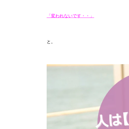
「変われないです・・」
と。