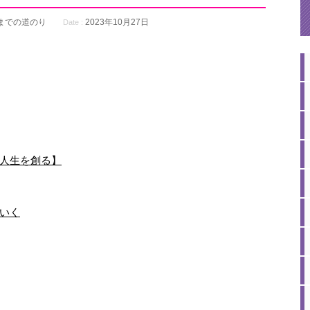
講までの道のり
2023年10月27日
Date :
人生を創る】
いく