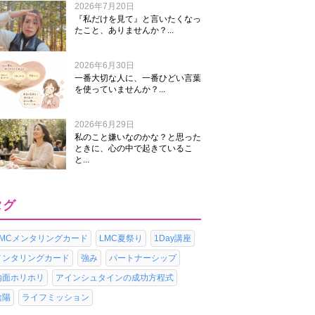
2026年7月20日
『私だけを見て』と言いたくなっ
たこと、ありませんか？...
2026年6月30日
一番大切な人に、一番ひどい言葉
を使っていませんか？...
2026年6月29日
私のこと嫌いなのかな？と思った
ときに、心の中で起きているこ
と...
タグ
LMCメンタリングカード
LMC夏祭り
1Day講座
メンタリングカード
強み
パートナーシップ
内面ホリホリ
アインシュタインの成功方程式
陰陽
ライフミッション