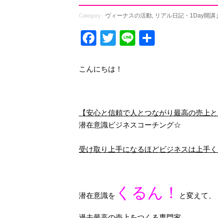
ヴィーナスの活動
,
リアル日記・1Day開
Category :
Facebook
Twitter
Line
共
有
こんにちは！
【安心と信頼で人とつながり最高の売上と
潜在意識ビジネスコーチング☆
受け取り上手になるほどビジネスは上手く
くるん！
潜在意識を
と変えて、
過去最高の売上をつくる専門家