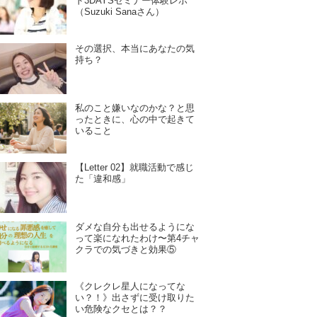
ド3DAYSセミナー体験レポ
（Suzuki Sanaさん）
その選択、本当にあなたの気
持ち？
私のこと嫌いなのかな？と思
ったときに、心の中で起きて
いること
【Letter 02】就職活動で感じ
た「違和感」
ダメな自分も出せるようにな
って楽になれたわけ〜第4チャ
クラでの気づきと効果⑤
《クレクレ星人になってな
い？！》出さずに受け取りた
い危険なクセとは？？