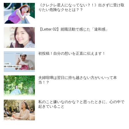
《クレクレ星人になってない？！》出さずに受け取
りたい危険なクセとは？？
【Letter 02】就職活動で感じた「違和感」
初投稿！自分の想いを正直に伝えます！
夫婦喧嘩は翌日に持ち越さない方がいいって本
当！？
私のこと嫌いなのかな？と思ったときに、心の中で
起きていること