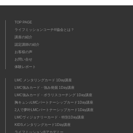
TOP PAGE
ライフミッションコーチ®協会とは？
講座の紹介
認定講師の紹介
お客様の声
お問い合せ
体験レポート
LMC メンタリングカード 1Day講座
LMC強みカード・強み発掘 1Day講座
LMC強みカード・ポラリスコーチング 1Day講座
胸キュン♪LMCパートナーシップカード1Day講座
2人で夢叶LMCパートナーシップカード1Day講座
LMCヴィジョナリーカード・特別1Day講座
KIDSメンタリングカード1Day講座
ライフミッション®︎アカデミー