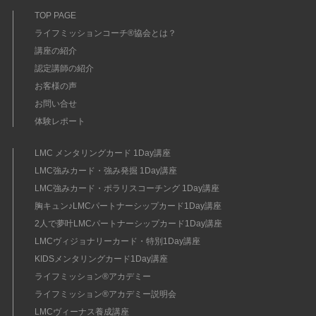
TOP PAGE
ライフミッションコーチ®協会とは？
講座の紹介
認定講師の紹介
お客様の声
お問い合せ
体験レポート
LMC メンタリングカード 1Day講座
LMC強みカード・強み発掘 1Day講座
LMC強みカード・ポラリスコーチング 1Day講座
胸キュン♪LMCパートナーシップカード1Day講座
2人で夢叶LMCパートナーシップカード1Day講座
LMCヴィジョナリーカード・特別1Day講座
KIDSメンタリングカード1Day講座
ライフミッション®︎アカデミー
ライフミッション®︎アカデミー説明会
LMCヴィーナス養成講座