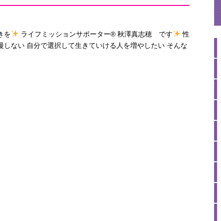
きを
ライフミッションサポーター® 秋澤真志穂 です
性
しない 自分で選択して生きていける人を増やしたい そんな