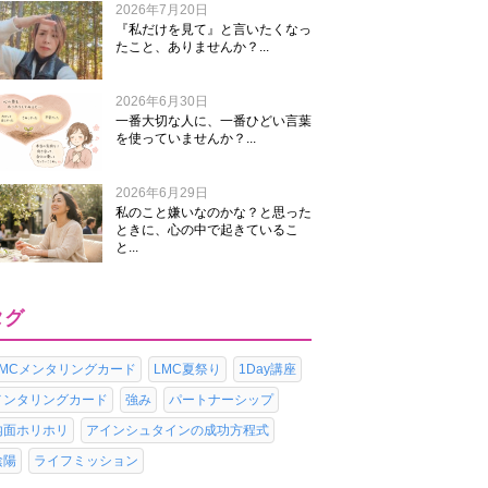
2026年7月20日
『私だけを見て』と言いたくなっ
たこと、ありませんか？...
2026年6月30日
一番大切な人に、一番ひどい言葉
を使っていませんか？...
2026年6月29日
私のこと嫌いなのかな？と思った
ときに、心の中で起きているこ
と...
タグ
LMCメンタリングカード
LMC夏祭り
1Day講座
メンタリングカード
強み
パートナーシップ
内面ホリホリ
アインシュタインの成功方程式
陰陽
ライフミッション