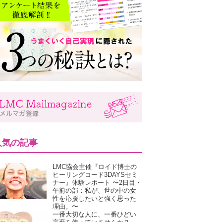
人気の記事
LMC協会主催『ロイド博士の
ヒーリングコード3DAYSセミ
ナー』体験レポート 〜2日目・
午前の部：私が、世の中の女
性を応援したいと強く思った
理由。〜
一番大切な人に、一番ひどい