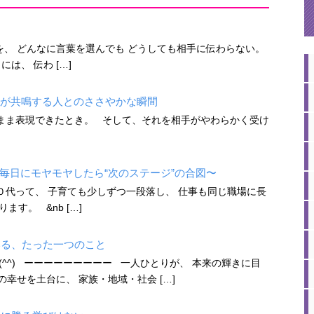
、 どんなに言葉を選んでも どうしても相手に伝わらない。
、 伝わ […]
心が共鳴する人とのささやかな瞬間
ま表現できたとき。 そして、それを相手がやわらかく受け
毎日にモヤモヤしたら“次のステージ”の合図〜
代って、 子育ても少しずつ一段落し、 仕事も同じ職場に長
す。 &nb […]
いる、たった一つのこと
^^) ーーーーーーーーー 一人ひとりが、 本来の輝きに目
幸せを土台に、 家族・地域・社会 […]