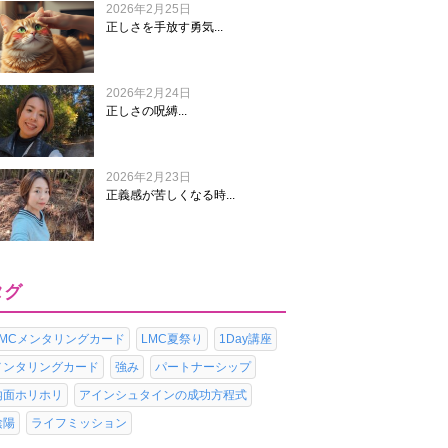
2026年2月25日
正しさを手放す勇気...
2026年2月24日
正しさの呪縛...
2026年2月23日
正義感が苦しくなる時...
タグ
LMCメンタリングカード
LMC夏祭り
1Day講座
メンタリングカード
強み
パートナーシップ
内面ホリホリ
アインシュタインの成功方程式
陰陽
ライフミッション