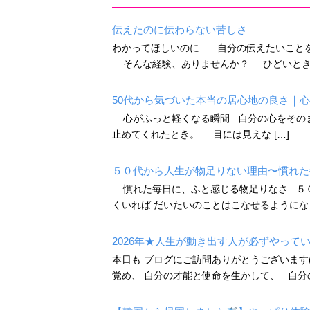
伝えたのに伝わらない苦しさ
わかってほしいのに… 自分の伝えたいことを
そんな経験、ありませんか？ ひどいときには
50代から気づいた本当の居心地の良さ｜
心がふっと軽くなる瞬間 自分の心をそのま
止めてくれたとき。 目には見えな […]
５０代から人生が物足りない理由〜慣れた
慣れた毎日に、ふと感じる物足りなさ ５０
くいれば だいたいのことはこなせるようになりま
2026年★人生が動き出す人が必ずやって
本日も ブログにご訪問ありがとうございます(
覚め、 自分の才能と使命を生かして、 自分の