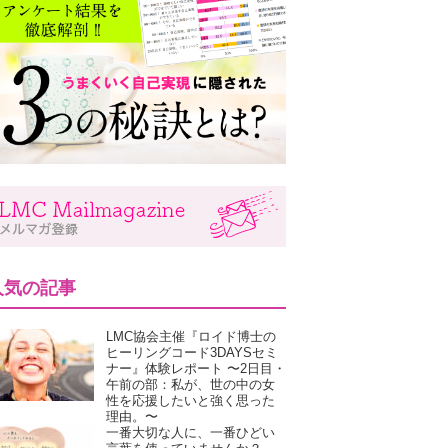
人気の記事
LMC協会主催『ロイド博士の
ヒーリングコード3DAYSセミ
ナー』体験レポート 〜2日目・
午前の部：私が、世の中の女
性を応援したいと強く思った
理由。〜
一番大切な人に、一番ひどい