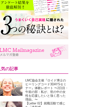
人気の記事
LMC協会主催『ロイド博士の
ヒーリングコード3DAYSセミ
ナー』体験レポート 〜2日目・
午前の部：私が、世の中の女
性を応援したいと強く思った
理由。〜
【Letter 02】就職活動で感じ