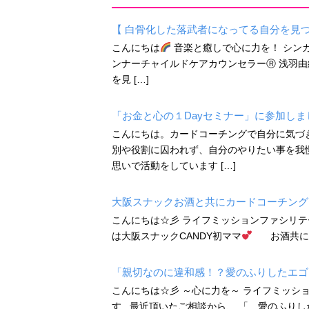
【 白骨化した落武者になってる自分を見つ
こんにちは
音楽と癒しで心に力を！ シン
ンナーチャイルドケアカウンセラーⓇ 浅羽由紀で
を見 […]
「お金と心の１Dayセミナー」に参加しま
こんにちは。カードコーチングで自分に気づ
別や役割に囚われず、自分のやりたい事を我慢
思いで活動をしています […]
大阪スナックお酒と共にカードコーチング
こんにちは☆彡 ライフミッションファシリテ
は大阪スナックCANDY初ママ
お酒共にカ
「親切なのに違和感！？愛のふりしたエゴ
こんにちは☆彡 ～心に力を～ ライフミッシ
す 最近頂いたご相談から、 「 愛のふりし