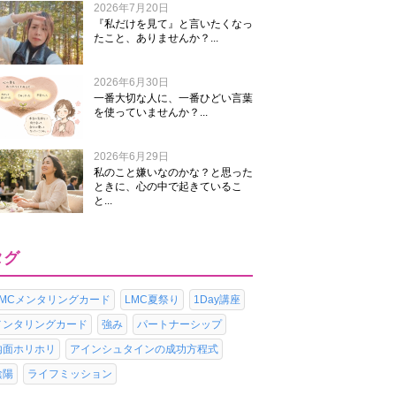
2026年7月20日
『私だけを見て』と言いたくなっ
たこと、ありませんか？...
2026年6月30日
一番大切な人に、一番ひどい言葉
を使っていませんか？...
2026年6月29日
私のこと嫌いなのかな？と思った
ときに、心の中で起きているこ
と...
タグ
LMCメンタリングカード
LMC夏祭り
1Day講座
メンタリングカード
強み
パートナーシップ
内面ホリホリ
アインシュタインの成功方程式
陰陽
ライフミッション