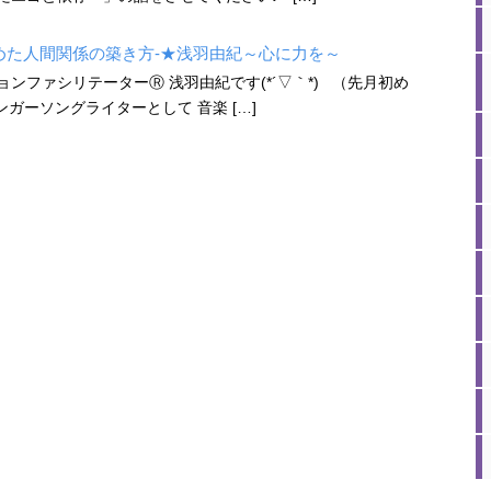
めた人間関係の築き方-★浅羽由紀～心に力を～
ンファシリテーターⓇ 浅羽由紀です(*´▽｀*) （先月初め
ガーソングライターとして 音楽 […]