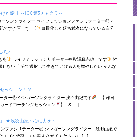
けた話 】～ICC第5チャクラ～
ガーソングライター ライフミッションファシリテーターⓇ イ
す(*´▽｀*) 【
白骨化した落ち武者になっている自分
した♪
きを
ライフミッションサポーター® 秋澤真志穂 です
性
しない 自分で選択して生きていける人を増やしたい そんな
セッション！？
ーターⓇ シンガーソングライター 浅羽由紀です
【 昨日
ードコーチングセッション
】 & […]
」-★浅羽由紀～心に力を～
ョンファシリテーターⓇ シンガーソングライター 浅羽由紀で
たエゴと依存 」の話をさせてください♪ […]