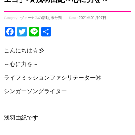
ヴィーナスの活動
,
未分類
2021年01月07日
Category :
Date :
Facebook
Twitter
Line
共
有
こんにちは☆彡
～心に力を～
ライフミッションファシリテーターⓇ
シンガーソングライター
浅羽由紀です