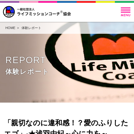
HOME
>
体験レポート
REPORT
体験レポート
「親切なのに違和感！？愛のふりした
エゴ」-★浅羽由紀～心に力を～