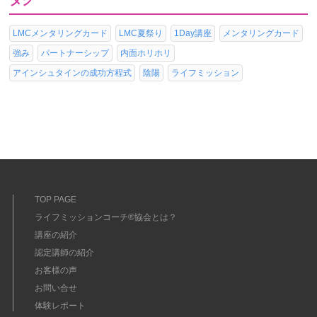
タグ
LMCメンタリングカード
LMC夏祭り
1Day講座
メンタリングカード
強み
パートナーシップ
内面ホリホリ
アインシュタインの成功方程式
陰陽
ライフミッション
TOP PAGE
ライフミッションコーチ®協会とは？
講座の紹介
認定講師の紹介
お客様の声
お問い合せ
体験レポート