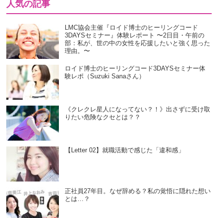
人気の記事
LMC協会主催『ロイド博士のヒーリングコード
3DAYSセミナー』体験レポート 〜2日目・午前の
部：私が、世の中の女性を応援したいと強く思った
理由。〜
ロイド博士のヒーリングコード3DAYSセミナー体
験レポ（Suzuki Sanaさん）
《クレクレ星人になってない？！》出さずに受け取
りたい危険なクセとは？？
【Letter 02】就職活動で感じた「違和感」
正社員27年目。なぜ辞める？私の覚悟に隠れた想い
とは…？