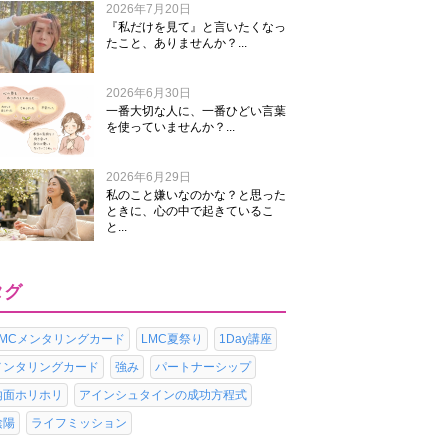
2026年7月20日
『私だけを見て』と言いたくなっ
たこと、ありませんか？...
2026年6月30日
一番大切な人に、一番ひどい言葉
を使っていませんか？...
2026年6月29日
私のこと嫌いなのかな？と思った
ときに、心の中で起きているこ
と...
タグ
LMCメンタリングカード
LMC夏祭り
1Day講座
メンタリングカード
強み
パートナーシップ
内面ホリホリ
アインシュタインの成功方程式
陰陽
ライフミッション