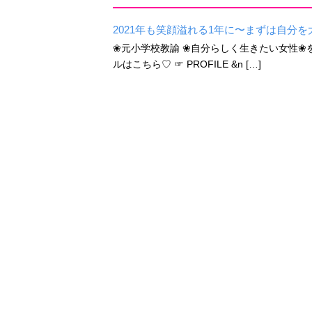
2021年も笑顔溢れる1年に〜まずは自分を
❀元小学校教諭 ❀自分らしく生きたい女性❀をサポ
ルはこちら♡ ☞ PROFILE &n […]