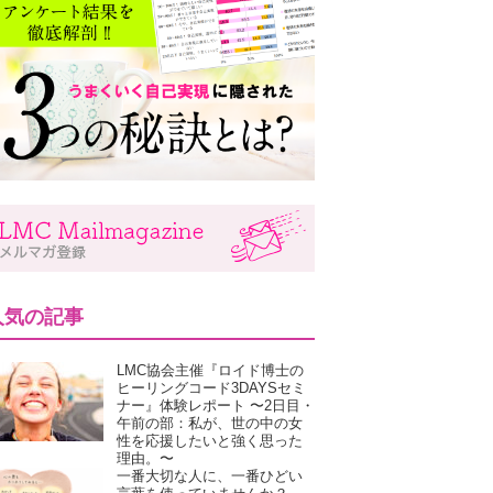
人気の記事
LMC協会主催『ロイド博士の
ヒーリングコード3DAYSセミ
ナー』体験レポート 〜2日目・
午前の部：私が、世の中の女
性を応援したいと強く思った
理由。〜
一番大切な人に、一番ひどい