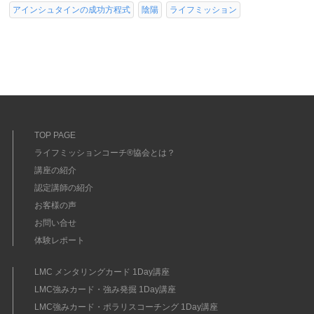
アインシュタインの成功方程式
陰陽
ライフミッション
TOP PAGE
ライフミッションコーチ®協会とは？
講座の紹介
認定講師の紹介
お客様の声
お問い合せ
体験レポート
LMC メンタリングカード 1Day講座
LMC強みカード・強み発掘 1Day講座
LMC強みカード・ポラリスコーチング 1Day講座