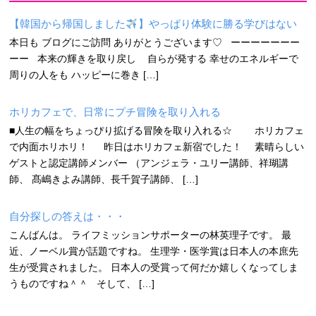
【韓国から帰国しました
】やっぱり体験に勝る学びはない
本日も ブログにご訪問 ありがとうございます♡ ーーーーーーー
ーー 本来の輝きを取り戻し 自らが発する 幸せのエネルギーで
周りの人をも ハッピーに巻き […]
ホリカフェで、日常にプチ冒険を取り入れる
■人生の幅をちょっぴり拡げる冒険を取り入れる☆ ホリカフェ
で内面ホリホリ！ 昨日はホリカフェ新宿でした！ 素晴らしい
ゲストと認定講師メンバー （アンジェラ・ユリー講師、祥瑚講
師、 髙嶋きよみ講師、長千賀子講師、 […]
自分探しの答えは・・・
こんばんは。 ライフミッションサポーターの林英理子です。 最
近、ノーベル賞が話題ですね。 生理学・医学賞は日本人の本庶先
生が受賞されました。 日本人の受賞って何だか嬉しくなってしま
うものですね＾＾ そして、 […]