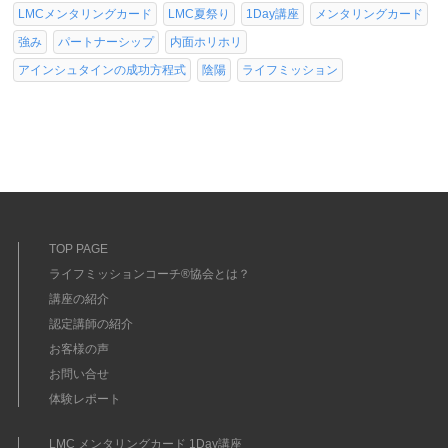
LMCメンタリングカード
LMC夏祭り
1Day講座
メンタリングカード
強み
パートナーシップ
内面ホリホリ
アインシュタインの成功方程式
陰陽
ライフミッション
TOP PAGE
ライフミッションコーチ®協会とは？
講座の紹介
認定講師の紹介
お客様の声
お問い合せ
体験レポート
LMC メンタリングカード 1Day講座