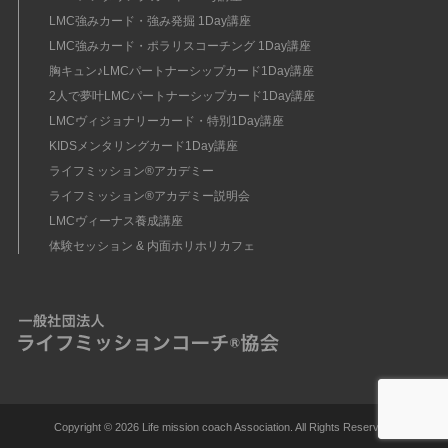
LMC強みカード・強み発掘 1Day講座
LMC強みカード・ポラリスコーチング 1Day講座
胸キュン♪LMCパートナーシップカード1Day講座
2人で夢叶LMCパートナーシップカード1Day講座
LMCヴィジョナリーカード・特別1Day講座
KIDSメンタリングカード1Day講座
ライフミッション®︎アカデミー
ライフミッション®︎アカデミー説明会
LMCヴィーナス養成講座
体験セッション & 内面ホリホリカフェ
Copyright ©
2026 Life mission coach Association. All Rights Reserved.