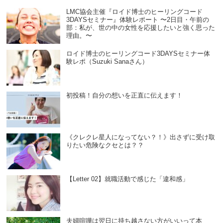
LMC協会主催『ロイド博士のヒーリングコード
3DAYSセミナー』体験レポート 〜2日目・午前の
部：私が、世の中の女性を応援したいと強く思った
理由。〜
ロイド博士のヒーリングコード3DAYSセミナー体
験レポ（Suzuki Sanaさん）
初投稿！自分の想いを正直に伝えます！
《クレクレ星人になってない？！》出さずに受け取
りたい危険なクセとは？？
【Letter 02】就職活動で感じた「違和感」
夫婦喧嘩は翌日に持ち越さない方がいいって本