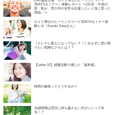
LMC協会主催『ロイド博士のヒーリングコード
3DAYSセミナー』体験レポート 〜2日目・午前の
部：私が、世の中の女性を応援したいと強く思った
理由。〜
ロイド博士のヒーリングコード3DAYSセミナー体
験レポ（Suzuki Sanaさん）
《クレクレ星人になってない？！》出さずに受け取
りたい危険なクセとは？？
【Letter 02】就職活動で感じた「違和感」
時間の確保ってどうやるの？
夫婦喧嘩は翌日に持ち越さない方がいいって本
当！？