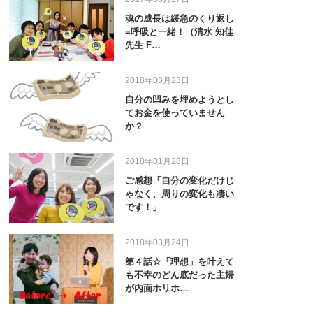
魂の成長は緩急のくり返し
=呼吸と一緒！（清水 知佳
先生 F…
2018年03月23日
自分の凹みを埋めようとし
てお金を使っていません
か？
2018年01月28日
ご感想「自分の変化だけじ
ゃなく、周りの変化も凄い
です！」
2018年03月24日
第４話☆「理想」を叶えて
も不幸のどん底だった主婦
が内面ホリホ…