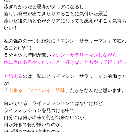
泳ぎながらだと思考がクリアになるし、
新しい発想が出てきたりすることに気付いた最近。
泳いだ後の頭と心がクリアになってる感覚がすごく気持ち
いい！
私の強みの一つは絶対に「マシン・サラリーマン」で在れ
ること(;´∀｀)
５分も休む時間が無い
マシン・サラリーマンしながら、
他に沢山あるやりたいこと・好きなこともやって行くぜぃ
ー！
と思える
のは、
私にとってマシン・サラリーマン的働き方
が、
「
出来る＝向いている＝強味
」だからなんだと思います。
向いている＝ライフミッションではないけれど、
ライフミッションを見つける中で、
自分には何が出来て何が出来ないのか、
何が好きで何が嫌いなのか、
何が弱みで何が強味なのか、