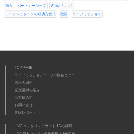
強み
パートナーシップ
内面ホリホリ
アインシュタインの成功方程式
陰陽
ライフミッション
TOP PAGE
ライフミッションコーチ®協会とは？
講座の紹介
認定講師の紹介
お客様の声
お問い合せ
体験レポート
LMC メンタリングカード 1Day講座
LMC強みカード・強み発掘 1Day講座