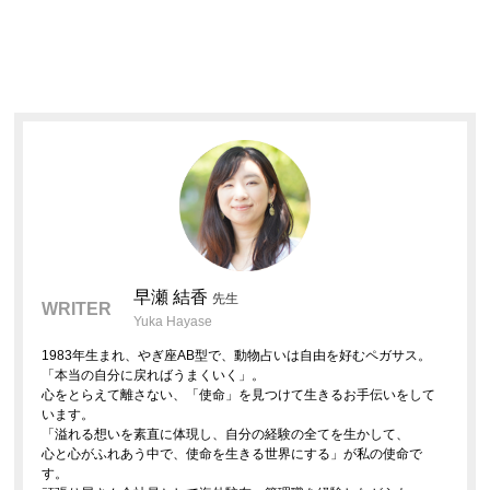
早瀬 結香
先生
WRITER
Yuka Hayase
1983年生まれ、やぎ座AB型で、動物占いは自由を好むペガサス。
「本当の自分に戻ればうまくいく」。
心をとらえて離さない、「使命」を見つけて生きるお手伝いをして
います。
「溢れる想いを素直に体現し、自分の経験の全てを生かして、
心と心がふれあう中で、使命を生きる世界にする」が私の使命で
す。