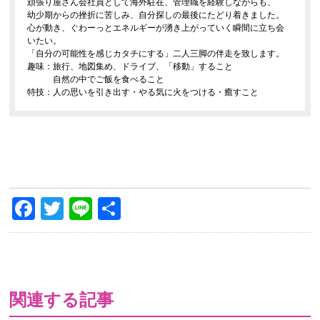
頑張り屋さん会社員として海外駐在、管理職を経験しながらも、
幼少期からの挫折に苦しみ、自分探しの最後にたどり着きました。
心が動き、ぐわーっとエネルギーが湧き上がっていく瞬間に立ち会
いたい。
「自分の可能性を感じカタチにする」二人三脚の伴走を致します。
趣味：旅行、地図集め、ドライブ、「移動」すること
自然の中でご飯を食べること
特技：人の思いを引き出す・やる気に火をつける・癒すこと
Facebook
Twitter
Line
共
有
関連する記事