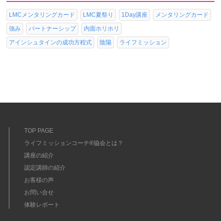
LMCメンタリングカード
LMC夏祭り
1Day講座
メンタリングカード
強み
パートナーシップ
内面ホリホリ
アインシュタインの成功方程式
陰陽
ライフミッション
TOP PAGE
ライフミッションコーチ®協会とは？
講座の紹介
認定講師の紹介
お客様の声
お問い合せ
体験レポート