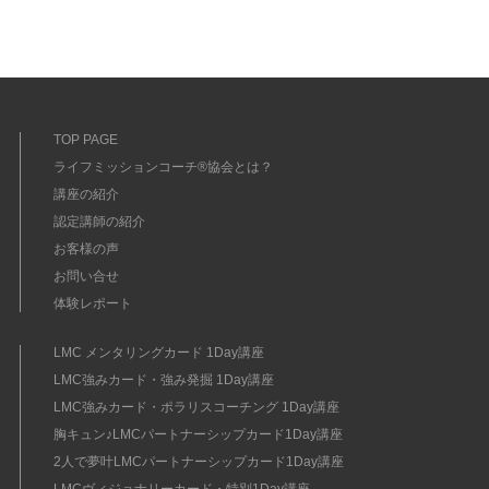
TOP PAGE
ライフミッションコーチ®協会とは？
講座の紹介
認定講師の紹介
お客様の声
お問い合せ
体験レポート
LMC メンタリングカード 1Day講座
LMC強みカード・強み発掘 1Day講座
LMC強みカード・ポラリスコーチング 1Day講座
胸キュン♪LMCパートナーシップカード1Day講座
2人で夢叶LMCパートナーシップカード1Day講座