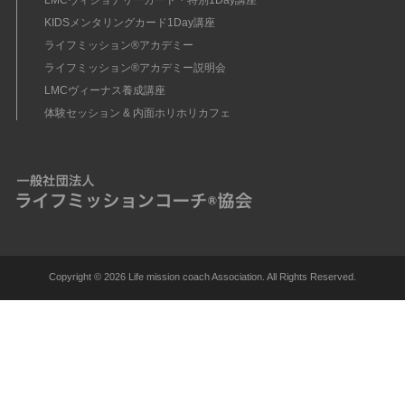
LMCヴィジョナリーカード・特別1Day講座
KIDSメンタリングカード1Day講座
ライフミッション®︎アカデミー
ライフミッション®︎アカデミー説明会
LMCヴィーナス養成講座
体験セッション & 内面ホリホリカフェ
Copyright ©
2026 Life mission coach Association. All Rights Reserved.