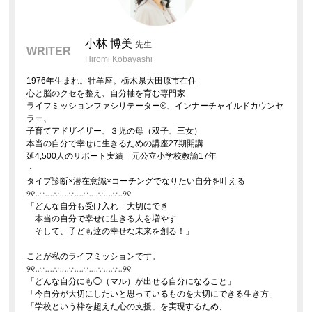
小林 博美
先生
WRITER
Hiromi Kobayashi
1976年生まれ。牡羊座。栃木県大田原市在住
心と脳のクセを整え、自分軸を育む専門家
ライフミッションファシリテーター®︎、インナーチャイルドカウンセ
ラー、
子育てアドザイザー、３児の母（双子、三女）
本当の自分で幸せに生きるための講座27期開講
延4,500人のサポート実績 元公立小学校教諭17年
・
タイプ診断×潜在意識×コーチングでなりたい自分を叶える
୨୧‥∵‥‥∵‥‥∵‥‥∵‥‥∵‥‥∵‥୨୧
「どんな自分も受け入れ 大切にでき
本当の自分で幸せに生きる人を増やす
そして、子ども達の幸せな未来を創る！」
ことが私のライフミッションです。
୨୧‥∵‥‥∵‥‥∵‥‥∵‥‥∵‥‥∵‥୨୧
「どんな自分にも◯（マル）が出せる自分になること」
「今自分が大切にしたいと思っているものを大切にできる生き方」
「学校という枠を超えた心の支援」を実現するため、