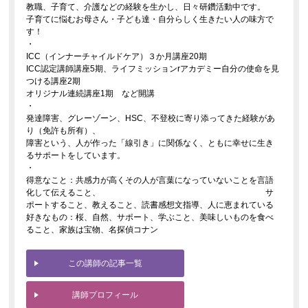
教職、子育て、介護などの経験を生かし、日々研鑽活動中です。
子育てに悩むお母さん・子ども達・自分らしく生きたい人の味方で
す！
・
ICC（インナーチャイルドケア）３か月講座20期
ICC認定講師講座5期、ライフミッションrアカデミー自分の使命を見
つける講座2期
オリジナル連続講座1期 など開講
・
発達障害、グレーゾーン、HSC、不登校に寄り添ってきた経験があ
り（免許も所有）、
障害という、人が作った「線引き」に関係なく、ともに幸せに生き
るサポートをしています。
・
得意なこと：共感力が高くその人が言葉になっていないことを言語
化して伝えること、 サ
ポートすること、教えること、読書感想文指導、人に恵まれている
好きなもの：桜、自然、サポート、学ぶこと、美味しいものを食べ
ること、家族は宝物、名探偵コナン
この講師の記事一覧
講師プロフィール