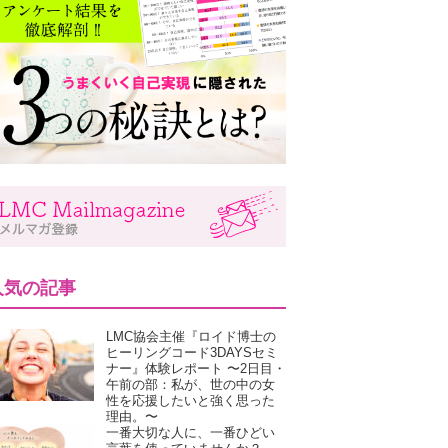
人気の記事
LMC協会主催『ロイド博士の
ヒーリングコード3DAYSセミ
ナー』体験レポート 〜2日目・
午前の部：私が、世の中の女
性を応援したいと強く思った
理由。〜
一番大切な人に、一番ひどい