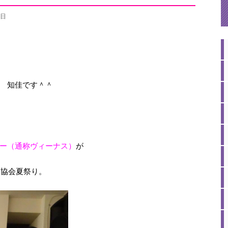
8日
 知佳です＾＾
ー（通称ヴィーナス）
が
C協会夏祭り。