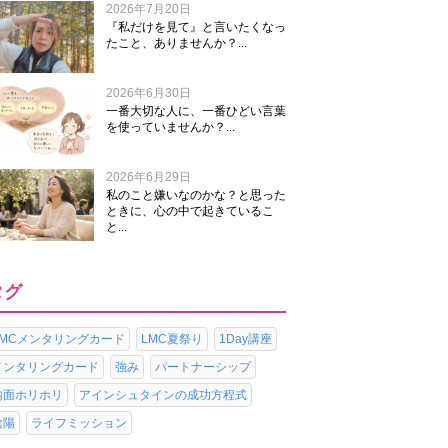
2026年7月20日
『私だけを見て』と言いたくなっ
たこと、ありませんか？...
2026年6月30日
一番大切な人に、一番ひどい言葉
を使っていませんか？...
2026年6月29日
私のこと嫌いなのかな？と思った
ときに、心の中で起きているこ
と...
タグ
LMCメンタリングカード
LMC夏祭り
1Day講座
メンタリングカード
強み
パートナーシップ
内面ホリホリ
アインシュタインの成功方程式
陰陽
ライフミッション