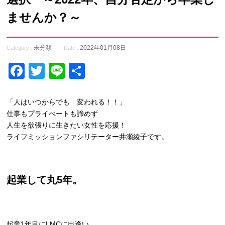
ませんか？～
未分類
2022年01月08日
Category :
Date :
Facebook
Twitter
Line
共
有
「人はいつからでも 変われる！！」
仕事もプライべートも諦めず
人生を欲張りに生きたい女性を応援！
ライフミッションファシリテーター井瀬綾子です。
起業して丸5年。
起業1年目にLMCに出逢い、