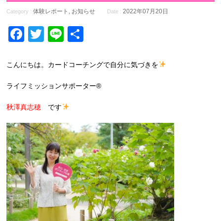
体験レポート
,
お知らせ
2022年07月20日
Category :
Date :
Facebook
Twitter
Line
共
有
こんにちは。カードコーチングで自分に気づきを
ライフミッションサポーター®
秋澤真志穂
です