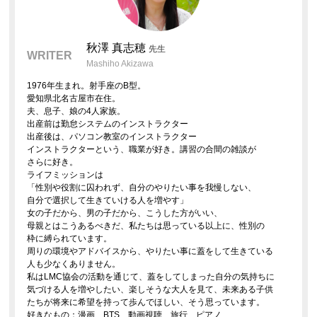
秋澤 真志穂
先生
WRITER
Mashiho Akizawa
1976年生まれ。射手座のB型。
愛知県北名古屋市在住。
夫、息子、娘の4人家族。
出産前は勤怠システムのインストラクター
出産後は、パソコン教室のインストラクター
インストラクターという、職業が好き。講習の合間の雑談が
さらに好き。
ライフミッションは
「性別や役割に囚われず、自分のやりたい事を我慢しない、
自分で選択して生きていける人を増やす」
女の子だから、男の子だから、こうした方がいい、
母親とはこうあるべきだ、私たちは思っている以上に、性別の
枠に縛られています。
周りの環境やアドバイスから、やりたい事に蓋をして生きている
人も少なくありません。
私はLMC協会の活動を通じて、蓋をしてしまった自分の気持ちに
気づける人を増やしたい、楽しそうな大人を見て、未来ある子供
たちが将来に希望を持って歩んでほしい、そう思っています。
好きなもの：漫画、BTS、動画視聴、旅行、ピアノ