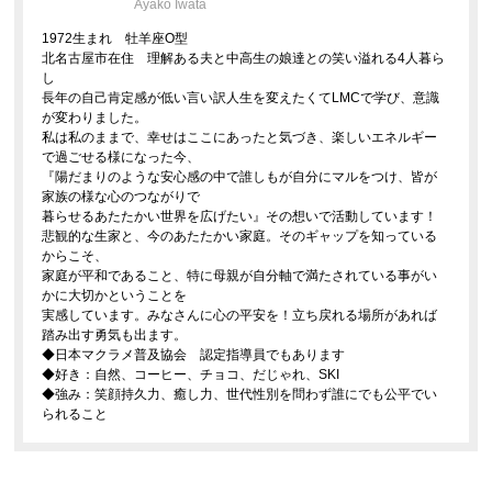
Ayako Iwata
1972生まれ 牡羊座O型
北名古屋市在住 理解ある夫と中高生の娘達との笑い溢れる4人暮ら
し
長年の自己肯定感が低い言い訳人生を変えたくてLMCで学び、意識
が変わりました。
私は私のままで、幸せはここにあったと気づき、楽しいエネルギー
で過ごせる様になった今、
『陽だまりのような安心感の中で誰しもが自分にマルをつけ、皆が
家族の様な心のつながりで
暮らせるあたたかい世界を広げたい』その想いで活動しています！
悲観的な生家と、今のあたたかい家庭。そのギャップを知っている
からこそ、
家庭が平和であること、特に母親が自分軸で満たされている事がい
かに大切かということを
実感しています。みなさんに心の平安を！立ち戻れる場所があれば
踏み出す勇気も出ます。
◆日本マクラメ普及協会 認定指導員でもあります
◆好き：自然、コーヒー、チョコ、だじゃれ、SKI
◆強み：笑顔持久力、癒し力、世代性別を問わず誰にでも公平でい
られること