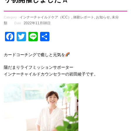
インナーチャイルドケア（ICC）
,
体験レポート
,
お知らせ
,
未分
Category :
類
2022年11月08日
Date :
Facebook
Twitter
Line
共
有
カードコーチングで癒しと元気を
陽だまりライフミッションサポーター
インナーチャイルドカウンセラーの岩田綾子です。