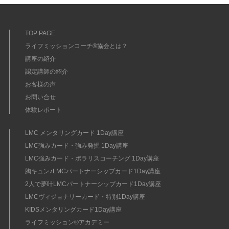
TOP PAGE
ライフミッションコーチ®協会とは？
講座の紹介
認定講師の紹介
お客様の声
お問い合せ
体験レポート
LMC メンタリングカード 1Day講座
LMC強みカード・強み発掘 1Day講座
LMC強みカード・ポラリスコーチング 1Day講座
胸キュン♪LMCパートナーシップカード1Day講座
2人で夢叶LMCパートナーシップカード1Day講座
LMCヴィジョナリーカード・特別1Day講座
KIDSメンタリングカード1Day講座
ライフミッション®︎アカデミー