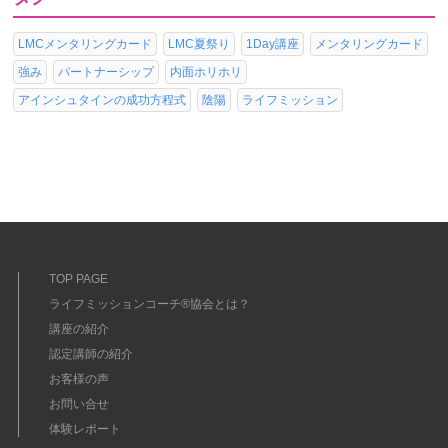
LMCメンタリングカード
LMC夏祭り
1Day講座
メンタリングカード
強み
パートナーシップ
内面ホリホリ
アインシュタインの成功方程式
陰陽
ライフミッション
TOP PAGE
ライフミッションコーチ®協会とは？
講座の紹介
認定講師の紹介
お客様の声
お問い合せ
体験レポート