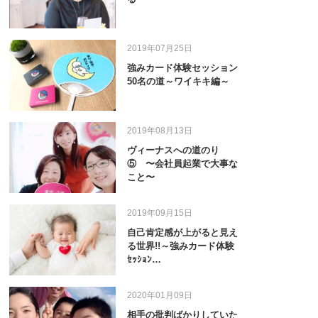
2019年07月25日
強みカード体験セッション
50名の道～ワイキキ編～
2019年08月13日
ヴィーナスへの道のり
⑤ 〜会社員起業で大事な
こと〜
2019年09月15日
自己肯定感が上がると見え
る世界!!～強みカード体験
ｾｯｼｮﾝ…
2020年01月09日
相手の批判ばかりしていた